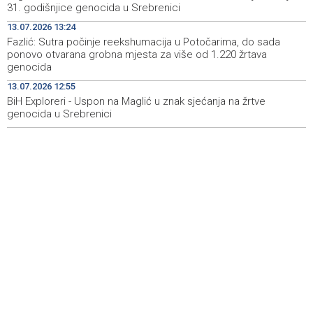
31. godišnjice genocida u Srebrenici
proizvođače
13.07.2026 13:24
Crishock posjetio IDDEEA-u: Zajednička opredijeljenost
09:25
Fazlić: Sutra počinje reekshumacija u Potočarima, do sada
za nastavak saradnje
ponovo otvarana grobna mjesta za više od 1.220 žrtava
genocida
Kajganić i ambasador Irske o vladavini prava i
09:25
13.07.2026 12:55
evropskom putu BiH
BiH Exploreri - Uspon na Maglić u znak sjećanja na žrtve
genocida u Srebrenici