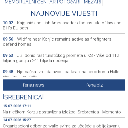
MEMORIJALNI CENTAR POTOčARI
MEZARI
NAJNOVIJE VIJESTI
Kajganić and Irish Ambassador discuss rule of law and
10:02
BiH's EU path
Wildfire near Konjic remains active as firefighters
09:56
defend homes
Juli donio rast turističkog prometa u KS - Više od 112
09:53
hiljada gostiju i 241 hiljada noćenja
Njemačka tvrdi da avioni parkirani na aerodromu Halle
09:48
nisu imali municiju
fena.news
fena.biz
U Sarajevu počelo saobraćati 10 novih ISUZU autobusa
09:41
|
SREBRENICA
|
Crnogorska vlada pokazala je da poštuje Hrvatsku
09:32
15.07.2026 17:11
Bećirović na svečanosti povodom Dana grada
09:31
Na riječkom Korzu postavljena izložba 'Srebrenica - Memento'
Cazina:Slobodarski narod Krajine nikad i niko nije slomio
14.07.2026 15:27
Organizacioni odbor zahvalio svima za učešće u obilježavanju
'Gastro Livno 2026.' okupit će domaće ugostitelje i
09:27