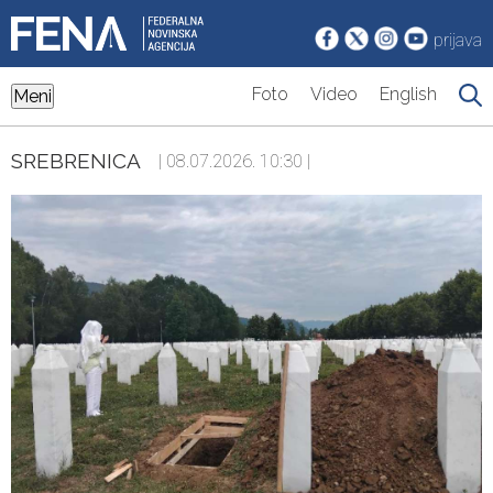
prijava
Foto
Video
English
Meni
SREBRENICA
| 08.07.2026. 10:30 |