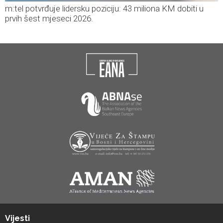
m:tel potvrđuje lidersku poziciju: 43 miliona KM dobiti u
prvih šest mjeseci 2026.
Vijesti