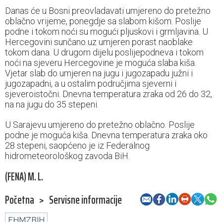
Danas će u Bosni preovladavati umjereno do pretežno
oblačno vrijeme, ponegdje sa slabom kišom. Poslije
podne i tokom noći su mogući pljuskovi i grmljavina. U
Hercegovini sunčano uz umjeren porast naoblake
tokom dana. U drugom dijelu poslijepodneva i tokom
noći na sjeveru Hercegovine je moguća slaba kiša.
Vjetar slab do umjeren na jugu i jugozapadu južni i
jugozapadni, a u ostalim područjima sjeverni i
sjeveroistočni. Dnevna temperatura zraka od 26 do 32,
na na jugu do 35 stepeni.
U Sarajevu umjereno do pretežno oblačno. Poslije
podne je moguća kiša. Dnevna temperatura zraka oko
28 stepeni, saopćeno je iz Federalnog
hidrometeorološkog zavoda BiH.
(FENA) M. L.
Početna
>
Servisne informacije
FHMZBIH