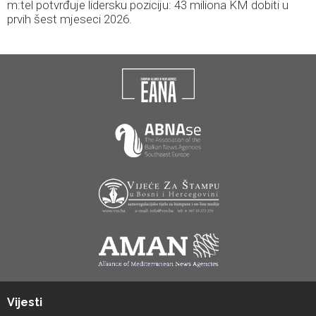
m:tel potvrđuje lidersku poziciju: 43 miliona KM dobiti u
prvih šest mjeseci 2026.
Vijesti