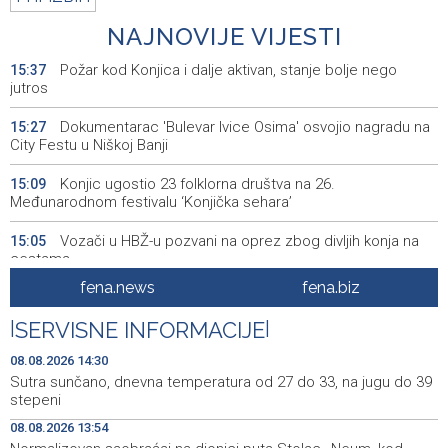
NAJNOVIJE VIJESTI
Požar kod Konjica i dalje aktivan, stanje bolje nego
15:37
jutros
Dokumentarac 'Bulevar Ivice Osima' osvojio nagradu na
15:27
City Festu u Niškoj Banji
Konjic ugostio 23 folklorna društva na 26.
15:09
Međunarodnom festivalu ‘Konjička sehara’
Vozači u HBŽ-u pozvani na oprez zbog divljih konja na
15:05
cestama
fena.news
fena.biz
Bh. Muay Thai reprezentacija na Svjetskom prvenstvu u
14:49
najbrojnijem sastavu do sada (VIDEO)
|
SERVISNE INFORMACIJE
|
Sutra sunčano, dnevna temperatura od 27 do 33, na
14:30
08.08.2026 14:30
jugu do 39 stepeni
Sutra sunčano, dnevna temperatura od 27 do 33, na jugu do 39
stepeni
Sarajevo Film Festival donosi poseban Program za
14:23
08.08.2026 13:54
mlade u Tuzlu