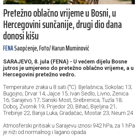
Pretežno oblačno vrijeme u Bosni, u
Hercegovini sunčanije, drugi dio dana
donosi kišu
FENA
Saopćenje, Foto/ Harun Muminović
SARAJEVO, 8. jula (FENA) - U većem dijelu Bosne
jutros je umjereno do pretežno oblačno vrijeme, a u
Hercegovini pretežno vedro.
Temperature zraka u 8 sati (°C): Bjelašnica, Sokolac 13;
Bugojno, Drvar 14; Jajce 15; Ivan Sedlo, Livno, Zenica
16; Sarajevo 17; Sanski Most, Srebrenica, Tuzla 18;
Doboj, Zvornik 19; Prijedor 20; Bihać, Bijeljina 21;
Trebinje 22; Banja Luka, Gradačac, Mostar 23; Neum 24.
Atmosferski pritisak u Sarajevu iznosi 942 hPa, za 1 hPa
je niži od normalnog i lagano opada.