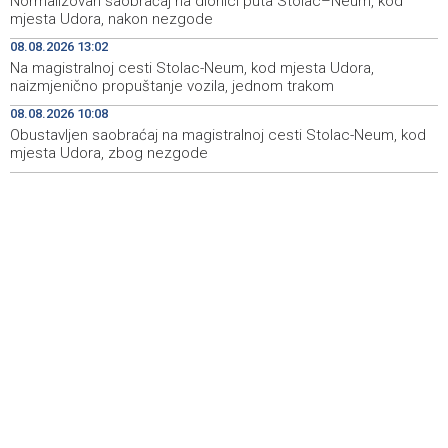
Normalizovan saobraćaj na dionici puta Stolac–Neum, kod
mjesta Udora, nakon nezgode
Najnovija ostvarenja velikih svjetskih autora u programu
14:11
Summer Screen SFF-a
08.08.2026 13:02
Na magistralnoj cesti Stolac-Neum, kod mjesta Udora,
Izraelska vojska nastavlja napade na jugu Libana uprkos
14:05
naizmjenično propuštanje vozila, jednom trakom
prekidu vatre i pregovorima
08.08.2026 10:08
Obustavljen saobraćaj na magistralnoj cesti Stolac-Neum, kod
Izraelske snage izvršile raciju u gradu na Zapadnoj obali
14:01
mjesta Udora, zbog nezgode