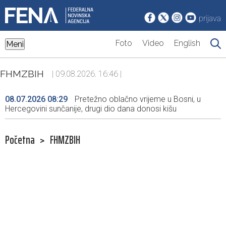
prijava
Foto
Video
English
Meni
FHMZBIH
| 09.08.2026. 16:46 |
08.07.2026 08:29
Pretežno oblačno vrijeme u Bosni, u
Hercegovini sunčanije, drugi dio dana donosi kišu
Početna
>
FHMZBIH