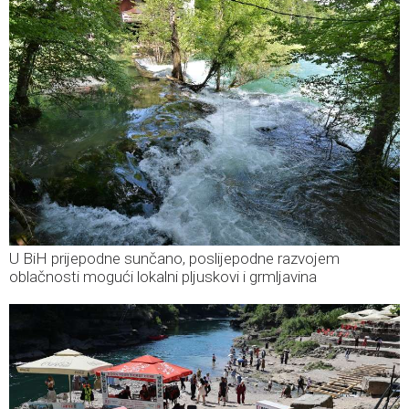
U BiH prijepodne sunčano, poslijepodne razvojem
oblačnosti mogući lokalni pljuskovi i grmljavina