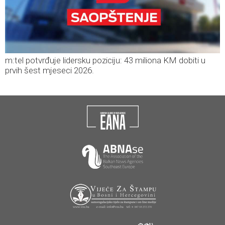
m:tel potvrđuje lidersku poziciju: 43 miliona KM dobiti u
prvih šest mjeseci 2026.