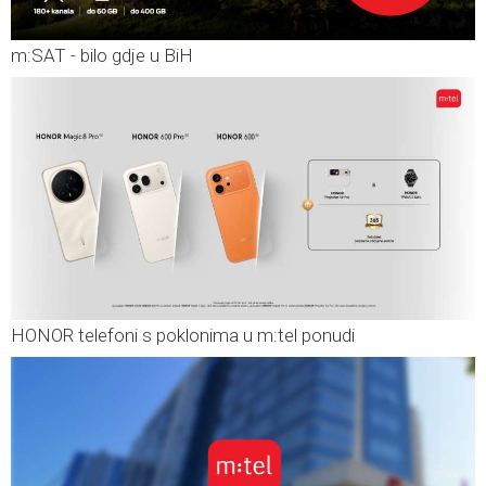
m:SAT - bilo gdje u BiH
HONOR telefoni s poklonima u m:tel ponudi