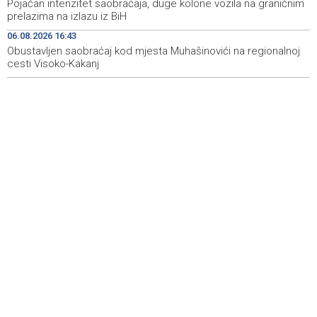
Rozić: Prolonged droughts and low water levels
14:37
Pojačan intenzitet saobraćaja, duge kolone vozila na graničnim
threaten Hutovo Blato ecosystem
prelazima na izlazu iz BiH
06.08.2026 16:43
Obustavljen saobraćaj kod mjesta Muhašinovići na regionalnoj
cesti Visoko-Kakanj