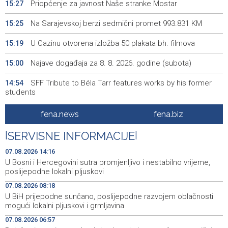
Priopćenje za javnost Naše stranke Mostar
15:27
Na Sarajevskoj berzi sedmični promet 993.831 KM
15:25
U Cazinu otvorena izložba 50 plakata bh. filmova
15:19
Najave događaja za 8. 8. 2026. godine (subota)
15:00
SFF Tribute to Béla Tarr features works by his former
14:54
students
Magoda ugostio Halida Kuburovića i zahvalio mu za
14:44
fena.news
fena.biz
predanost kulturi
|
SERVISNE INFORMACIJE
|
Protesti građana Goražda zbog problema sa
14:40
vodosnabdijevanjem
07.08.2026 14:16
U Bosni i Hercegovini sutra promjenljivo i nestabilno vrijeme,
Za projekte održivog povratka iz budžeta BPK Goražde
14:39
poslijepodne lokalni pljuskovi
izdvojeno 136.500 KM
07.08.2026 08:18
U BiH prijepodne sunčano, poslijepodne razvojem oblačnosti
Saudijska Arabija, Turska i Pakistan potpisali sporazum o
14:38
mogući lokalni pljuskovi i grmljavina
zajedničkoj odbrani
07.08.2026 06:57