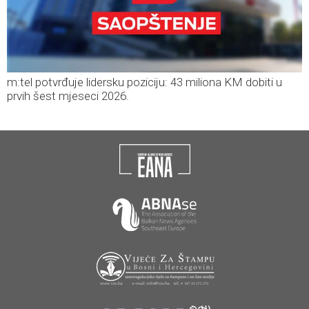
m:tel potvrđuje lidersku poziciju: 43 miliona KM dobiti u
prvih šest mjeseci 2026.