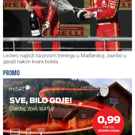
Leclerc najbrži na prvom treningu u Mađarskoj, završio u
garaži nakon kvara bolida
PROMO