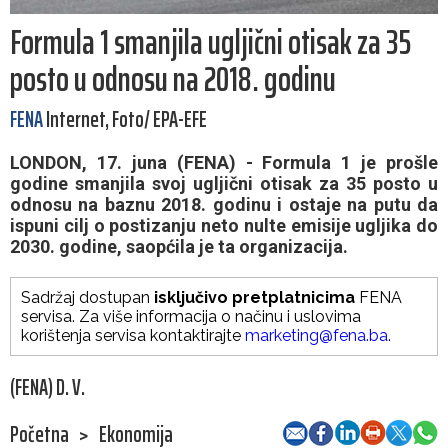
Formula 1 smanjila ugljični otisak za 35
posto u odnosu na 2018. godinu
FENA
Internet, Foto/ EPA-EFE
LONDON, 17. juna (FENA) - Formula 1 je prošle
godine smanjila svoj ugljični otisak za 35 posto u
odnosu na baznu 2018. godinu i ostaje na putu da
ispuni cilj o postizanju neto nulte emisije ugljika do
2030. godine, saopćila je ta organizacija.
Sadržaj dostupan
isključivo pretplatnicima
FENA
servisa. Za više informacija o načinu i uslovima
korištenja servisa kontaktirajte
marketing@fena.ba
.
(FENA) D. V.
Početna
>
Ekonomija