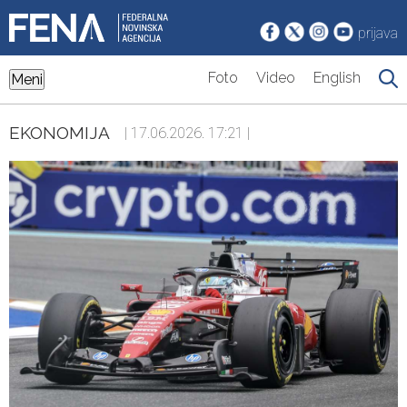
prijava
Foto
Video
English
Meni
EKONOMIJA
| 17.06.2026. 17:21 |