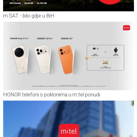
m:SAT - bilo gdje u BiH
HONOR telefoni s poklonima u m:tel ponudi