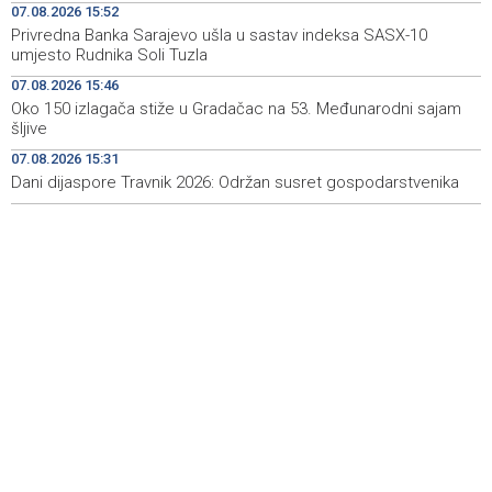
07.08.2026 15:52
Rudari Milanovića ubijedili da ode kući, Memčić se već
19:10
Privredna Banka Sarajevo ušla u sastav indeksa SASX-10
ponovo vratio u jamu 'Raspotočje'
umjesto Rudnika Soli Tuzla
Sarajevo Film Festival presents Kinoscope and
19:03
07.08.2026 15:46
Kinoscope Surreal programs
Oko 150 izlagača stiže u Gradačac na 53. Međunarodni sajam
šljive
Najave događaja za 8. 8. 2026. godine (subota)
19:00
07.08.2026 15:31
Dani dijaspore Travnik 2026: Održan susret gospodarstvenika