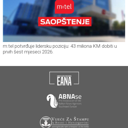
m:tel potvrđuje lidersku poziciju: 43 miliona KM dobiti u
prvih šest mjeseci 2026.