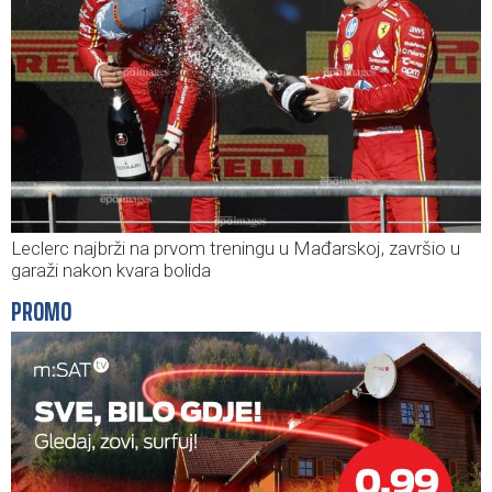
Leclerc najbrži na prvom treningu u Mađarskoj, završio u
garaži nakon kvara bolida
PROMO