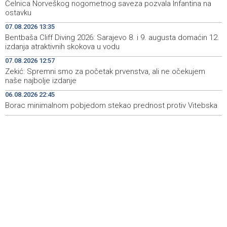
Čelnica Norveškog nogometnog saveza pozvala Infantina na
Protesti građana Goražda zbog problema sa
14:40
ostavku
vodosnabdijevanjem
07.08.2026 13:35
Bentbaša Cliff Diving 2026: Sarajevo 8. i 9. augusta domaćin 12.
Za projekte održivog povratka iz budžeta BPK Goražde
14:39
izdanja atraktivnih skokova u vodu
izdvojeno 136.500 KM
07.08.2026 12:57
Saudijska Arabija, Turska i Pakistan potpisali sporazum o
14:38
Zekić: Spremni smo za početak prvenstva, ali ne očekujem
zajedničkoj odbrani
naše najbolje izdanje
06.08.2026 22:45
Borac minimalnom pobjedom stekao prednost protiv Vitebska