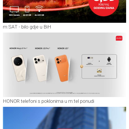
m:SAT - bilo gdje u BiH
HONOR telefoni s poklonima u m:tel ponudi