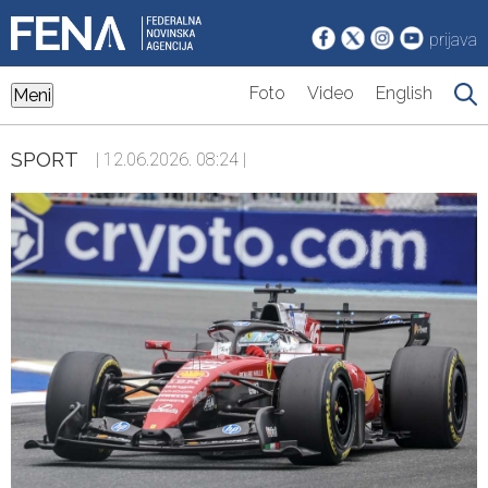
prijava
Foto
Video
English
Meni
SPORT
| 12.06.2026. 08:24 |