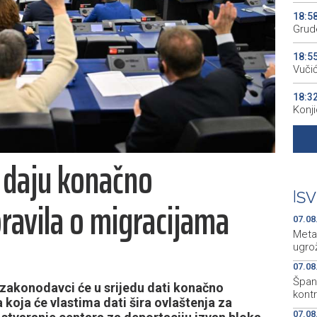
18:5
Grude
18:5
Vuči
18:3
Konj
18:2
pres
 daju konačno
18:2
kao 
|
SV
ravila o migracijama
07.08
Meta
ugro
07.08
Špani
zakonodavci će u srijedu dati konačno
kont
koja će vlastima dati šira ovlaštenja za
07.08