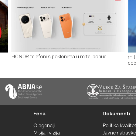
HONOR telefoni s poklonima u m:tel ponudi
m:t
dob
Fena
Dokumenti
O agenciji
Politika kvalite
Misija i vizija
Javne nabavke