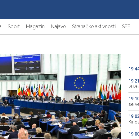
a
Sport
Magazin
Najave
Stranačke aktivnosti
SFF
19:4
19:2
2026
19:1
se v
19:0
Kino
19:0