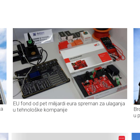
EU fond od pet milijardi eura spreman za ulaganja
za
Br
u tehnološke kompanije
u 