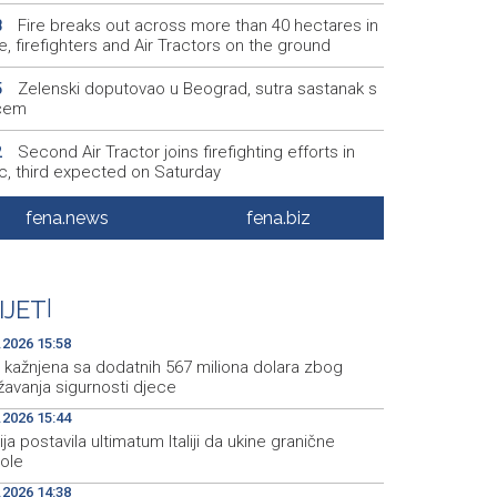
Fire breaks out across more than 40 hectares in
8
, firefighters and Air Tractors on the ground
Zelenski doputovao u Beograd, sutra sastanak s
5
ćem
Second Air Tractor joins firefighting efforts in
2
ic, third expected on Saturday
KCUS: Klinika za urologiju s transplantacijom
7
fena.news
fena.biz
eljena u savremeno opremljene prostorije
Vatrogasci Civilne zaštite KS upućeni u Konjic
4
ispomoć u gašenju požara
IJET
|
.2026 15:58
 kažnjena sa dodatnih 567 miliona dolara zbog
žavanja sigurnosti djece
.2026 15:44
ja postavila ultimatum Italiji da ukine granične
role
.2026 14:38