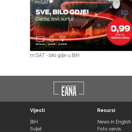
m:SAT - bilo gdje u BiH
Vijesti
Resursi
BiH
News in English
Svijet
Foto servis