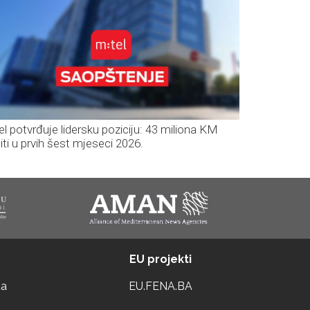
el potvrđuje lidersku poziciju: 43 miliona KM
iti u prvih šest mjeseci 2026.
EU projekti
ta
EU.FENA.BA