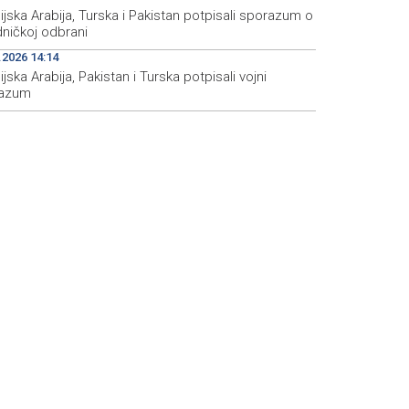
jska Arabija, Turska i Pakistan potpisali sporazum o
dničkoj odbrani
.2026 14:14
jska Arabija, Pakistan i Turska potpisali vojni
azum