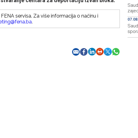
 stvaranje centara za deportaciju izvan bloka.
Saudi
zaje
FENA servisa. Za više informacija o načinu i
07.08
eting@fena.ba
.
Saudi
spor