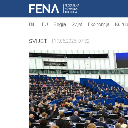
BiH
EU
Regija
Svijet
Ekonomija
Kultur
SVIJET
| 17.06.2026. 07:32 |