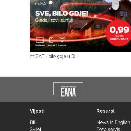
m:SAT - bilo gdje u BiH
Vijesti
Resursi
BiH
News in English
Svijet
Foto servis