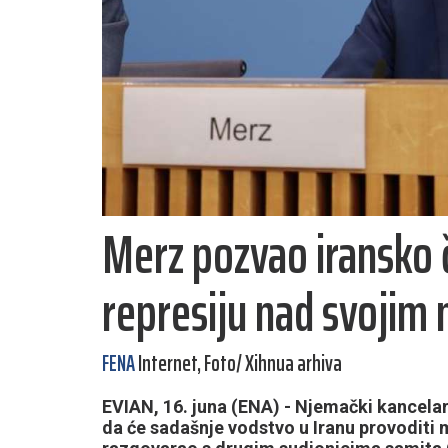
Merz pozvao iransko č
represiju nad svojim
FENA
Internet, Foto/ Xihnua arhiva
EVIAN, 16. juna (ENA) - Njemački kancelar
da će sadašnje vodstvo u Iranu provoditi 