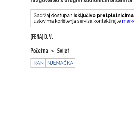
razgovarao s drugim sudionicima samita 
Sadržaj dostupan
isključivo pretplatnicima
uslovima korištenja servisa kontaktirajte
mark
(FENA) D. V.
Početna
>
Svijet
IRAN
NJEMAČKA