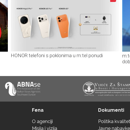
HONOR telefoni s poklonima u m:tel ponudi
m:t
dob
Fena
Dokumenti
O agenciji
Politika kvalite
Misija i vizija
Javne nabavke