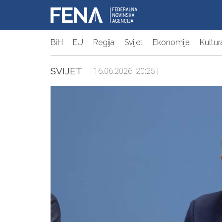
BiH
EU
Regija
Svijet
Ekonomija
Kultur
SVIJET
| 16.06.2026. 20:25 |