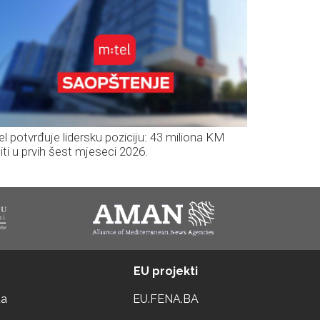
el potvrđuje lidersku poziciju: 43 miliona KM
iti u prvih šest mjeseci 2026.
EU projekti
ta
EU.FENA.BA