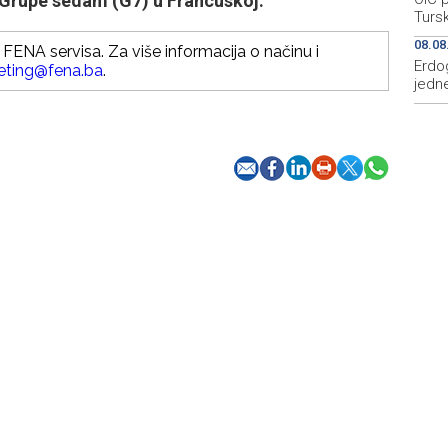
Grupe sedam (G7) u Francuskoj.
Tursk
08.08
FENA servisa. Za više informacija o načinu i
Erdo
eting@fena.ba
.
jedne