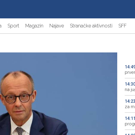
a
Sport
Magazin
Najave
Stranačke aktivnosti
SFF
14:4
prve
14:3
na j
14:2
za m
14:1
prog