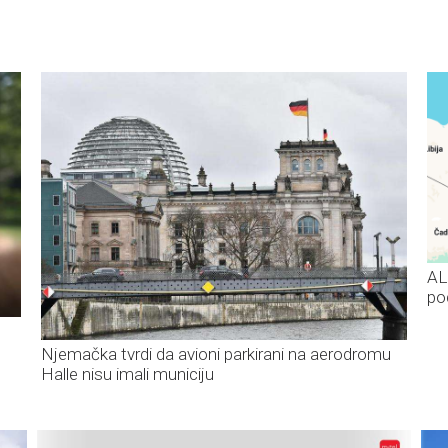
AL
po
Njemačka tvrdi da avioni parkirani na aerodromu
Halle nisu imali municiju