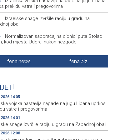
Izraelska vojska nastavlja napade na jugu Libana
5
os prekidu vatre i pregovorima
Izraelske snage izvršile raciju u gradu na
1
dnoj obali
Normalizovan saobraćaj na dionici puta Stolac–
4
, kod mjesta Udora, nakon nezgode
Vučić i Zelenski u Beogradu: Srbija podržava
5
orijalni integritet Ukrajine
fena.news
fena.biz
Na magistralnoj cesti Stolac-Neum, kod mjesta
2
a, naizmjenično propuštanje vozila, jednom trakom
IJET
|
Više od 500 učesnika na Drinskoj regati od
9
ana do Goražda
.2026 14:05
lska vojska nastavlja napade na jugu Libana uprkos
idu vatre i pregovorima
.2026 14:01
lske snage izvršile raciju u gradu na Zapadnoj obali
.2026 12:08
pozdravio potpisivanje odbrambenog sporazuma