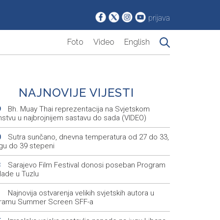
prijava
Foto
Video
English
NAJNOVIJE VIJESTI
Bh. Muay Thai reprezentacija na Svjetskom
9
nstvu u najbrojnijem sastavu do sada (VIDEO)
Sutra sunčano, dnevna temperatura od 27 do 33,
0
ugu do 39 stepeni
Sarajevo Film Festival donosi poseban Program
3
lade u Tuzlu
Najnovija ostvarenja velikih svjetskih autora u
1
ramu Summer Screen SFF-a