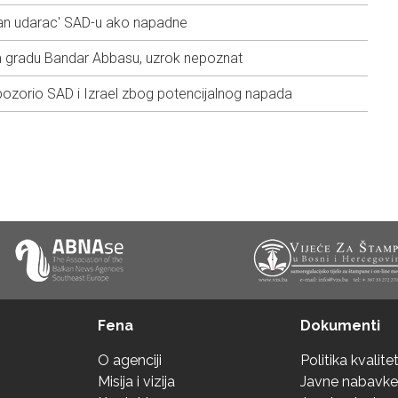
žan udarac' SAD-u ako napadne
om gradu Bandar Abbasu, uzrok nepoznat
pozorio SAD i Izrael zbog potencijalnog napada
Fena
Dokumenti
O agenciji
Politika kvalite
Misija i vizija
Javne nabavke