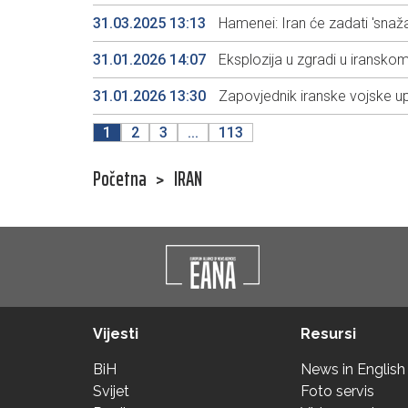
31.03.2025 13:13
Hamenei: Iran će zadati 'sna
31.01.2026 14:07
Eksplozija u zgradi u iransk
31.01.2026 13:30
Zapovjednik iranske vojske u
1
2
3
...
113
Početna
>
IRAN
Vijesti
Resursi
BiH
News in English
Svijet
Foto servis