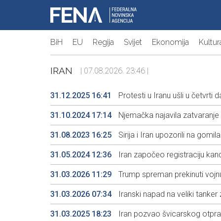
BiH
EU
Regija
Svijet
Ekonomija
Kultur
IRAN
| 07.08.2026. 23:46 |
31.12.2025 16:41
Protesti u Iranu ušli u četvrti 
31.10.2024 17:14
Njemačka najavila zatvaranje 
31.08.2023 16:25
Sirija i Iran upozorili na gomil
31.05.2024 12:36
Iran započeo registraciju kan
31.03.2026 11:29
Trump spreman prekinuti vojn
31.03.2026 07:34
Iranski napad na veliki tanker 
31.03.2025 18:23
Iran pozvao švicarskog otprav