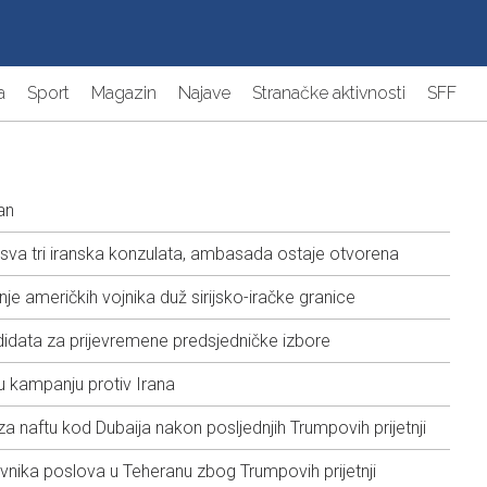
a
Sport
Magazin
Najave
Stranačke aktivnosti
SFF
dan
sva tri iranska konzulata, ambasada ostaje otvorena
anje američkih vojnika duž sirijsko-iračke granice
didata za prijevremene predsjedničke izbore
u kampanju protiv Irana
za naftu kod Dubaija nakon posljednjih Trumpovih prijetnji
nika poslova u Teheranu zbog Trumpovih prijetnji