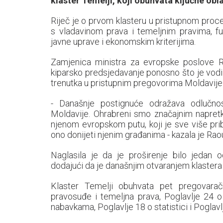
klaster Temelji, koji obuhvata ključne obl
Riječ je o prvom klasteru u pristupnom proc
s vladavinom prava i temeljnim pravima, fu
javne uprave i ekonomskim kriterijima.
Zamjenica ministra za evropske poslove Re
kiparsko predsjedavanje ponosno što je vodi
trenutka u pristupnim pregovorima Moldavije
- Današnje postignuće odražava odlučno
Moldavije. Ohrabreni smo značajnim napret
njenom evropskom putu, koji je sve više pri
ono donijeti njenim građanima - kazala je Rao
Naglasila je da je proširenje bilo jedan o
dodajući da je današnjim otvaranjem klastera o
Klaster Temelji obuhvata pet pregovaračk
pravosuđe i temeljna prava, Poglavlje 24 o 
nabavkama, Poglavlje 18 o statistici i Poglavlj