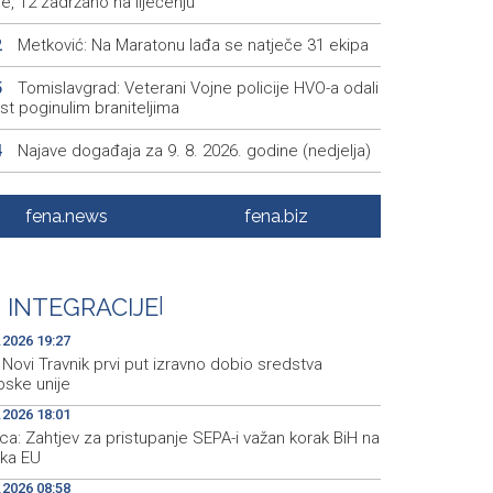
e, 12 zadržano na liječenju
Metković: Na Maratonu lađa se natječe 31 ekipa
2
Tomislavgrad: Veterani Vojne policije HVO-a odali
5
t poginulim braniteljima
Najave događaja za 9. 8. 2026. godine (nedjelja)
4
Vance: SAD očekuje od Irana da osigura siguran
4
ok nafte kroz Hormuški moreuz
fena.news
fena.biz
Iranski šef sigurnosti: Hormuški moreuz će ostati
1
oren dok SAD ne ispuni zahtjeve Teherana
 INTEGRACIJE
|
.2026 19:27
Novi Travnik prvi put izravno dobio sredstva
pske unije
.2026 18:01
a: Zahtjev za pristupanje SEPA-i važan korak BiH na
 ka EU
.2026 08:58