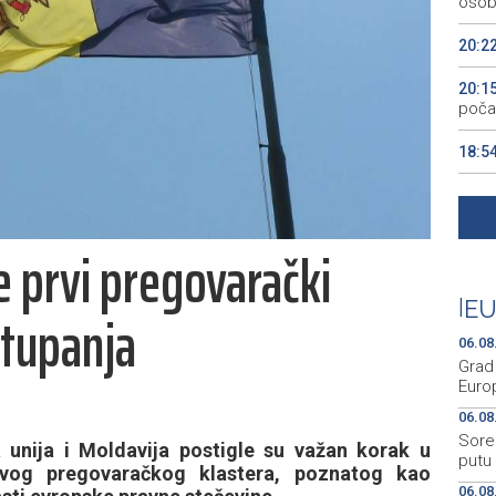
osob
20:2
20:1
počas
18:5
18:3
prot
le prvi pregovarački
18:2
zatv
|
EU
stupanja
06.08
Grad 
Euro
06.08
Sorec
unija i Moldavija postigle su važan korak u
putu
rvog pregovaračkog klastera, poznatog kao
06.08