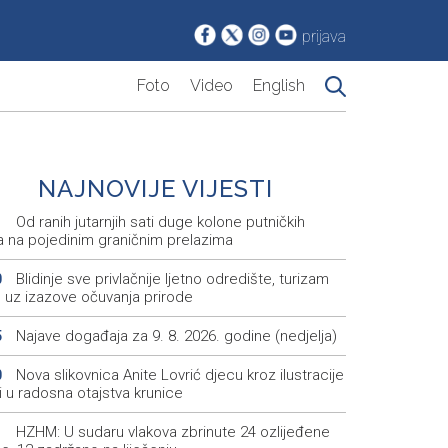
prijava
Foto
Video
English
NAJNOVIJE VIJESTI
Od ranih jutarnjih sati duge kolone putničkih
1
la na pojedinim graničnim prelazima
Blidinje sve privlačnije ljetno odredište, turizam
0
e uz izazove očuvanja prirode
Najave događaja za 9. 8. 2026. godine (nedjelja)
5
Nova slikovnica Anite Lovrić djecu kroz ilustracije
0
 u radosna otajstva krunice
HZHM: U sudaru vlakova zbrinute 24 ozlijeđene
1