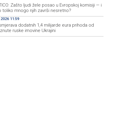
ICO: Zašto ljudi žele posao u Evropskoj komisiji — i
 toliko mnogo njih završi nesretno?
.2026 11:59
smjerava dodatnih 1,4 milijarde eura prihoda od
znute ruske imovine Ukrajini