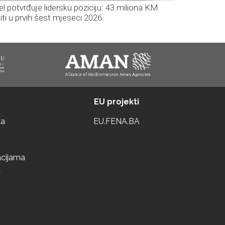
el potvrđuje lidersku poziciju: 43 miliona KM
iti u prvih šest mjeseci 2026.
EU projekti
ta
EU.FENA.BA
acijama
a