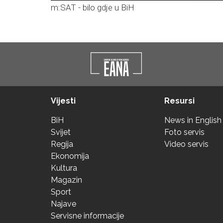
m:SAT - bilo gdje u BiH
Vijesti
Resursi
BiH
News in English
Svijet
Foto servis
Regija
Video servis
Ekonomija
Kultura
Magazin
Sport
Najave
Servisne informacije