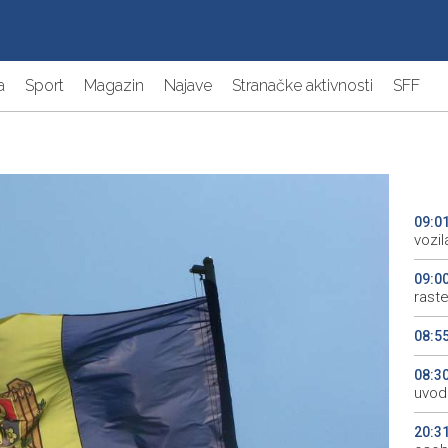
a
Sport
Magazin
Najave
Stranačke aktivnosti
SFF
09:0
vozi
09:0
rast
08:5
08:3
uvodi
20:3