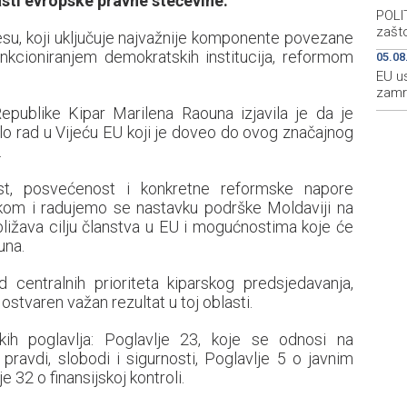
asti evropske pravne stečevine.
POLIT
zašto
esu, koji uključuje najvažnije komponente povezane
nkcioniranjem demokratskih institucija, reformom
05.08
EU u
zamr
publike Kipar Marilena Raouna izjavila je da je
lo rad u Vijeću EU koji je doveo do ovog značajnog
.
st, posvećenost i konkretne reformske napore
kom i radujemo se nastavku podrške Moldaviji na
bližava cilju članstva u EU i mogućnostima koje će
una.
d centralnih prioriteta kiparskog predsjedavanja,
stvaren važan rezultat u toj oblasti.
ih poglavlja: Poglavlje 23, koje se odnosi na
pravdi, slobodi i sigurnosti, Poglavlje 5 o javnim
e 32 o finansijskoj kontroli.