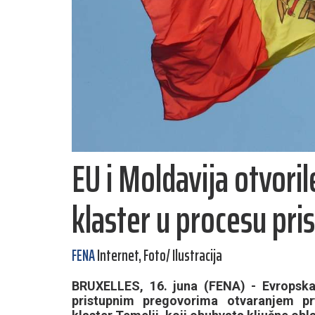
EU i Moldavija otvori
klaster u procesu pri
FENA
Internet, Foto/ Ilustracija
BRUXELLES, 16. juna (FENA) - Evropska 
pristupnim pregovorima otvaranjem p