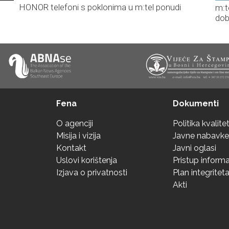
HONOR telefoni s poklonima u m:tel ponudi
m:t
dob
Fena
Dokumenti
O agenciji
Politika kvalite
Misija i vizija
Javne nabavke
Kontakt
Javni oglasi
Uslovi korištenja
Pristup inform
Izjava o privatnosti
Plan integritet
Akti