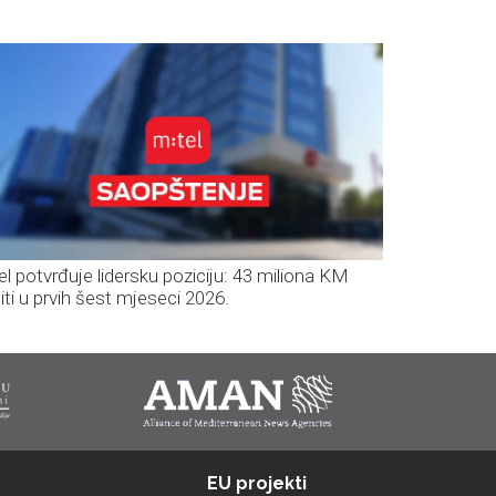
el potvrđuje lidersku poziciju: 43 miliona KM
iti u prvih šest mjeseci 2026.
EU projekti