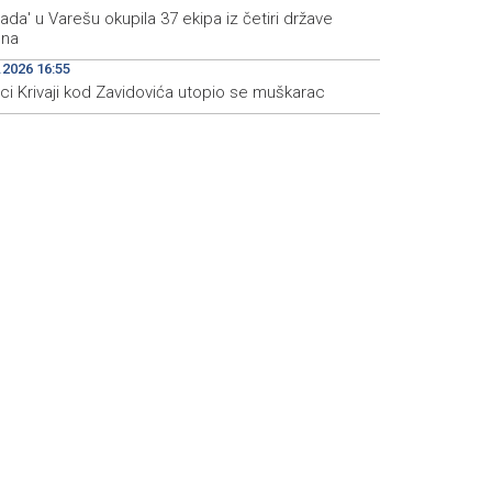
jada' u Varešu okupila 37 ekipa iz četiri države
ona
.2026 16:55
eci Krivaji kod Zavidovića utopio se muškarac