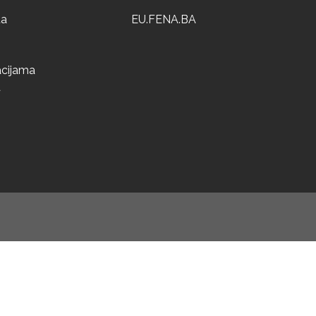
ta
EU.FENA.BA
acijama
a