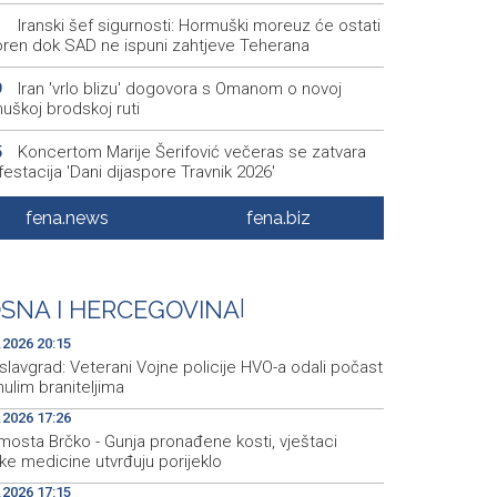
Iranski šef sigurnosti: Hormuški moreuz će ostati
1
oren dok SAD ne ispuni zahtjeve Teherana
Iran 'vrlo blizu' dogovora s Omanom o novoj
9
uškoj brodskoj ruti
Koncertom Marije Šerifović večeras se zatvara
5
estacija 'Dani dijaspore Travnik 2026'
Kod mosta Brčko - Gunja pronađene kosti,
6
fena.news
fena.biz
aci sudske medicine utvrđuju porijeklo
'Pekijada' u Varešu okupila 37 ekipa iz četiri
5
ve regiona
SNA I HERCEGOVINA
|
.2026 20:15
lavgrad: Veterani Vojne policije HVO-a odali počast
ulim braniteljima
.2026 17:26
mosta Brčko - Gunja pronađene kosti, vještaci
ke medicine utvrđuju porijeklo
.2026 17:15