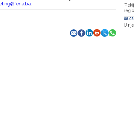
eting@fena.ba
.
'Peki
regi
08.08
U rij