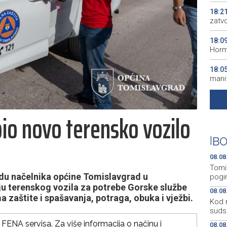
18:2
zatv
18:0
Horm
18:0
manif
17:2
vješt
io novo terensko vozilo
17:1
drža
|
BO
08.08
Tomis
du načelnika općine Tomislavgrad u
pogin
ju terenskog vozila za potrebe Gorske službe
08.08
zaštite i spašavanja, potraga, obuka i vježbi.
Kod 
suds
FENA servisa. Za više informacija o načinu i
08.08