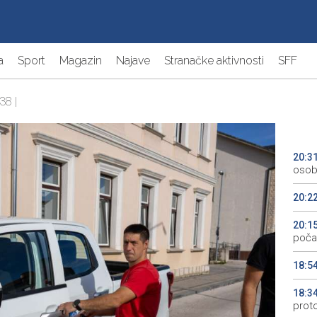
a
Sport
Magazin
Najave
Stranačke aktivnosti
SFF
38 |
20:3
osob
20:2
20:1
počas
18:5
18:3
prot