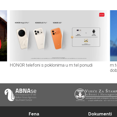
HONOR telefoni s poklonima u m:tel ponudi
m:t
dob
Fena
Dokumenti