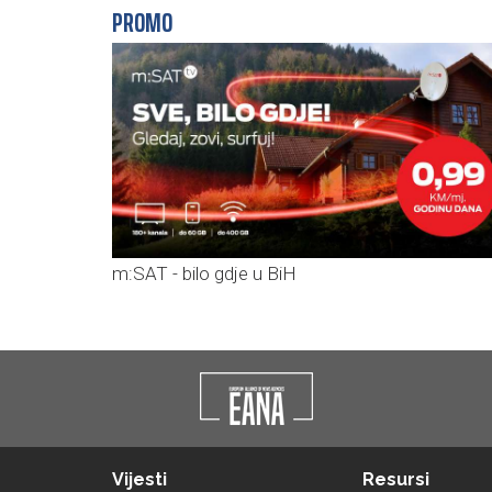
PROMO
m:SAT - bilo gdje u BiH
Vijesti
Resursi