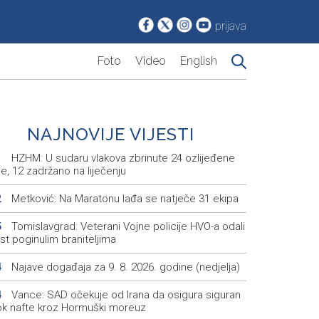
prijava
Foto
Video
English
NAJNOVIJE VIJESTI
HZHM: U sudaru vlakova zbrinute 24 ozlijeđene
1
e, 12 zadržano na liječenju
Metković: Na Maratonu lađa se natječe 31 ekipa
2
Tomislavgrad: Veterani Vojne policije HVO-a odali
5
t poginulim braniteljima
Najave događaja za 9. 8. 2026. godine (nedjelja)
4
Vance: SAD očekuje od Irana da osigura siguran
4
ok nafte kroz Hormuški moreuz