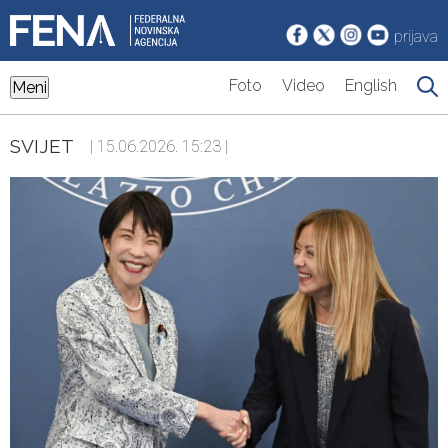
prijava
Foto
Video
English
Meni
SVIJET
| 15.06.2026. 15:23 |