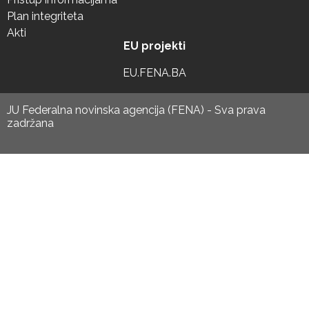
Plan integriteta
Akti
EU projekti
EU.FENA.BA
JU Federalna novinska agencija (FENA) - Sva prava
zadržana