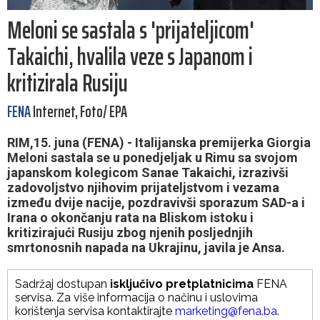
Meloni se sastala s 'prijateljicom'
Takaichi, hvalila veze s Japanom i
kritizirala Rusiju
FENA
Internet, Foto/ EPA
RIM,15. juna (FENA) - Italijanska premijerka Giorgia
Meloni sastala se u ponedjeljak u Rimu sa svojom
japanskom kolegicom Sanae Takaichi, izrazivši
zadovoljstvo njihovim prijateljstvom i vezama
između dvije nacije, pozdravivši sporazum SAD-a i
Irana o okončanju rata na Bliskom istoku i
kritizirajući Rusiju zbog njenih posljednjih
smrtonosnih napada na Ukrajinu, javila je Ansa.
Sadržaj dostupan
isključivo pretplatnicima
FENA
servisa. Za više informacija o načinu i uslovima
korištenja servisa kontaktirajte
marketing@fena.ba
.