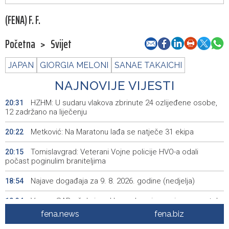
(FENA) F. F.
Početna
>
Svijet
JAPAN
GIORGIA MELONI
SANAE TAKAICHI
NAJNOVIJE VIJESTI
HZHM: U sudaru vlakova zbrinute 24 ozlijeđene osobe,
20:31
12 zadržano na liječenju
Metković: Na Maratonu lađa se natječe 31 ekipa
20:22
Tomislavgrad: Veterani Vojne policije HVO-a odali
20:15
počast poginulim braniteljima
Najave događaja za 9. 8. 2026. godine (nedjelja)
18:54
Vance: SAD očekuje od Irana da osigura siguran protok
18:34
nafte kroz Hormuški moreuz
fena.news
fena.biz