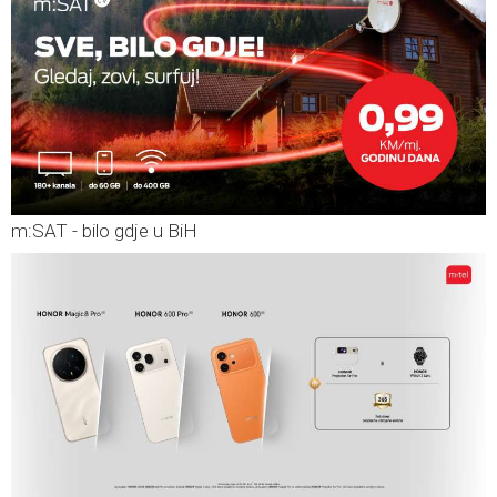
m:SAT - bilo gdje u BiH