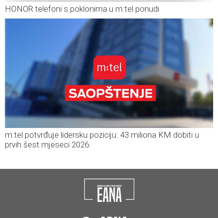
HONOR telefoni s poklonima u m:tel ponudi
m:tel potvrđuje lidersku poziciju: 43 miliona KM dobiti u
prvih šest mjeseci 2026.