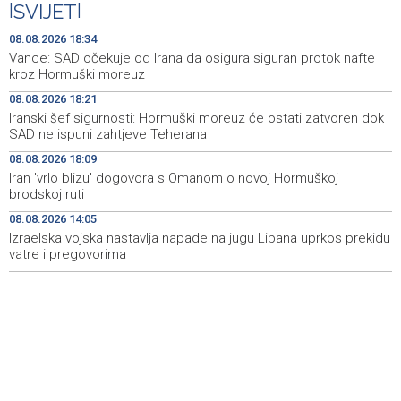
Iranski šef sigurnosti: Hormuški moreuz će ostati
18:21
|
SVIJET
|
zatvoren dok SAD ne ispuni zahtjeve Teherana
08.08.2026 18:34
Iran 'vrlo blizu' dogovora s Omanom o novoj Hormuškoj
18:09
Vance: SAD očekuje od Irana da osigura siguran protok nafte
brodskoj ruti
kroz Hormuški moreuz
08.08.2026 18:21
Koncertom Marije Šerifović večeras se zatvara
18:05
Iranski šef sigurnosti: Hormuški moreuz će ostati zatvoren dok
manifestacija 'Dani dijaspore Travnik 2026'
SAD ne ispuni zahtjeve Teherana
Kod mosta Brčko - Gunja pronađene kosti, vještaci
17:26
08.08.2026 18:09
sudske medicine utvrđuju porijeklo
Iran 'vrlo blizu' dogovora s Omanom o novoj Hormuškoj
brodskoj ruti
'Pekijada' u Varešu okupila 37 ekipa iz četiri države
17:15
08.08.2026 14:05
regiona
Izraelska vojska nastavlja napade na jugu Libana uprkos prekidu
vatre i pregovorima