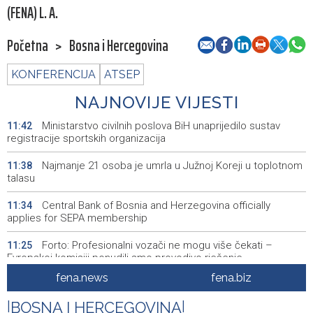
(FENA) L. A.
Početna
>
Bosna i Hercegovina
KONFERENCIJA
ATSEP
NAJNOVIJE VIJESTI
Ministarstvo civilnih poslova BiH unaprijedilo sustav
11:42
registracije sportskih organizacija
Najmanje 21 osoba je umrla u Južnoj Koreji u toplotnom
11:38
talasu
Central Bank of Bosnia and Herzegovina officially
11:34
applies for SEPA membership
Forto: Profesionalni vozači ne mogu više čekati –
11:25
Evropskoj komisiji ponudili smo provodivo rješenje
fena.news
fena.biz
Misija OSCE u BiH - Novinari moraju imati mogućnost da
11:20
svoj posao obavljaju slobodno i sigurno
|
BOSNA I HERCEGOVINA
|