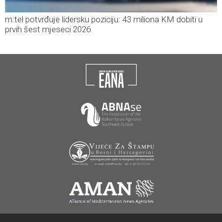
m:tel potvrđuje lidersku poziciju: 43 miliona KM dobiti u
prvih šest mjeseci 2026.