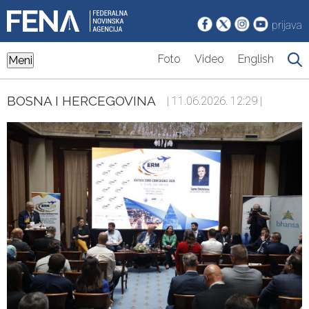
prijava
Foto
Video
English
Meni
BOSNA I HERCEGOVINA
| 11.06.2026. 12:29 |