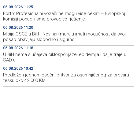
U BiH nema slučajeva ciklosporijaze, epidemija i dalje
11:18
06.08.2026 11:25
traje u SAD-u
Forto: Profesionalni vozači ne mogu više čekati – Evropskoj
komisiji ponudili smo provodivo rješenje
Ulysses obilježava završetak "Kralja Leara" nakon 26
11:14
06.08.2026 11:20
sezona
Misija OSCE u BiH - Novinari moraju imati mogućnost da svoj
posao obavljaju slobodno i sigurno
Sjeverna Koreja ispalila neidentifikovani projektil prema
11:07
moru
06.08.2026 11:18
U BiH nema slučajeva ciklosporijaze, epidemija i dalje traje u
Sunčano i vruće narednih dana, u popodnevnim
11:00
SAD-u
satima izgledni lokalni pljuskovi
06.08.2026 10:42
Predložen jednomjesečni pritvor za osumnjičenog za prevaru
Dvije bivše iranske nogometašice 'ponosne' na
10:48
dobijanje australskog državljanstva
tešku oko 42.000 KM