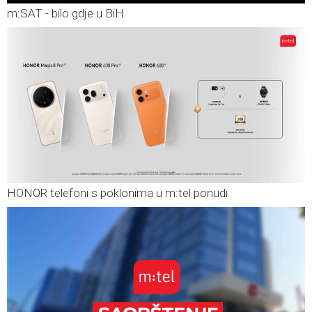
m:SAT - bilo gdje u BiH
HONOR telefoni s poklonima u m:tel ponudi