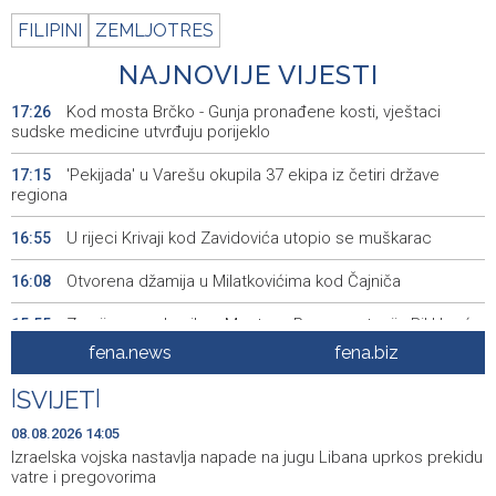
FILIPINI
ZEMLJOTRES
NAJNOVIJE VIJESTI
Kod mosta Brčko - Gunja pronađene kosti, vještaci
17:26
sudske medicine utvrđuju porijeklo
'Pekijada' u Varešu okupila 37 ekipa iz četiri države
17:15
regiona
U rijeci Krivaji kod Zavidovića utopio se muškarac
16:55
Otvorena džamija u Milatkovićima kod Čajniča
16:08
Zmajice se okupile u Mostaru: Reprezentacija BiH kreće
15:55
po novu mediteransku priču
fena.news
fena.biz
SFF - Specijalna predfestivalska projekcija restauriranog
15:55
|
SVIJET
|
filma 'Žena s krajolikom' Ivice Matića
08.08.2026 14:05
Požar kod Konjica i dalje aktivan, stanje bolje nego
15:37
Izraelska vojska nastavlja napade na jugu Libana uprkos prekidu
jutros
vatre i pregovorima