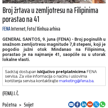
Broj žrtava u zemljotresu na Filipinima
porastao na 41
FENA
Internet, Foto/ Xinhua arhiva
GENERAL SANTOS, 9. juna (FENA) - Broj poginulih u
snažnom zemljotresu magnitude 7,8 stepeni, koji je
pogodio južni otok Mindanao na Filipinima,
porastao je na najmanje 41, saopćile su u utorak
lokalne vlasti.
Sadržaj dostupan
isključivo pretplatnicima
FENA
servisa. Za više informacija o načinu i uslovima
korištenja servisa kontaktirajte
marketing@fena.ba
.
(FENA) J. Č.
Početna
>
Svijet