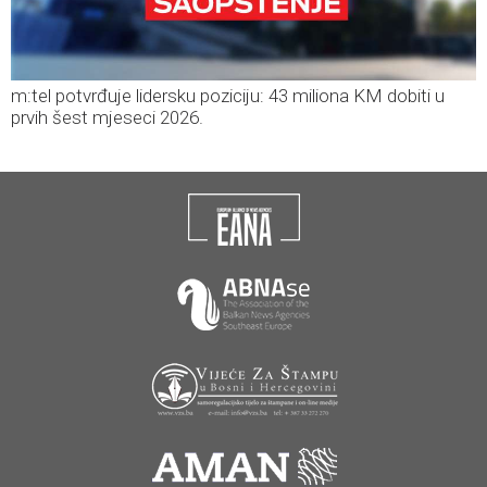
m:tel potvrđuje lidersku poziciju: 43 miliona KM dobiti u
prvih šest mjeseci 2026.