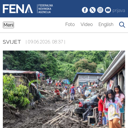
prijava
Foto
Video
English
Meni
SVIJET
| 09.06.2026. 08:37 |