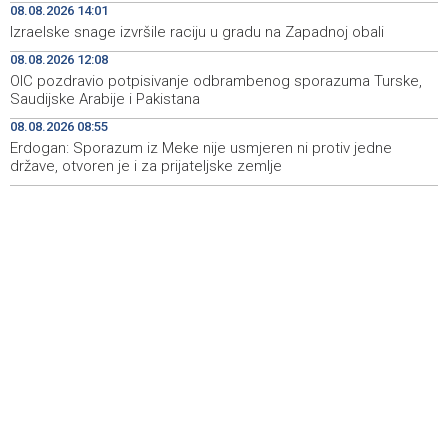
08.08.2026 14:01
Dokumentarac 'Bulevar Ivice Osima' osvojio nagradu na
15:27
Izraelske snage izvršile raciju u gradu na Zapadnoj obali
City Festu u Niškoj Banji
08.08.2026 12:08
Konjic ugostio 23 folklorna društva na 26.
15:09
OIC pozdravio potpisivanje odbrambenog sporazuma Turske,
Međunarodnom festivalu ‘Konjička sehara’
Saudijske Arabije i Pakistana
08.08.2026 08:55
Vozači u HBŽ-u pozvani na oprez zbog divljih konja na
15:05
cestama
Erdogan: Sporazum iz Meke nije usmjeren ni protiv jedne
države, otvoren je i za prijateljske zemlje