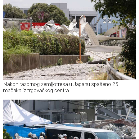
Nakon razornog zemljotresa u Japanu spašeno 25
mačaka iz trgovačkog centra