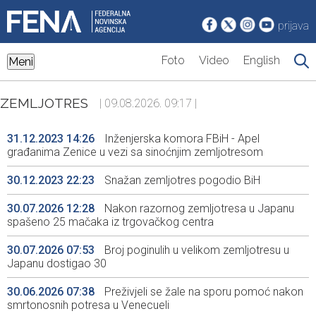
prijava
Foto
Video
English
Meni
ZEMLJOTRES
| 09.08.2026. 09:17 |
31.12.2023 14:26
Inženjerska komora FBiH - Apel
građanima Zenice u vezi sa sinoćnjim zemljotresom
30.12.2023 22:23
Snažan zemljotres pogodio BiH
30.07.2026 12:28
Nakon razornog zemljotresa u Japanu
spašeno 25 mačaka iz trgovačkog centra
30.07.2026 07:53
Broj poginulih u velikom zemljotresu u
Japanu dostigao 30
30.06.2026 07:38
Preživjeli se žale na sporu pomoć nakon
smrtonosnih potresa u Venecueli