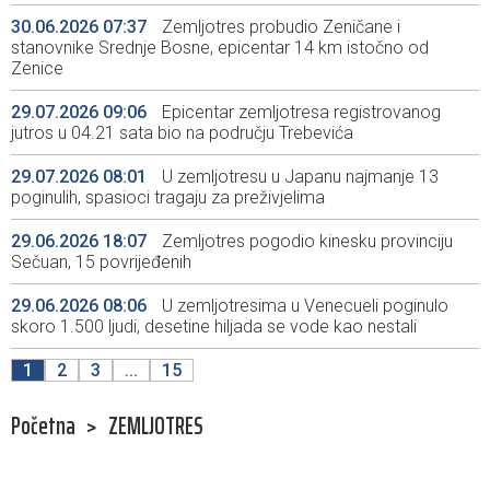
30.06.2026 07:37
Zemljotres probudio Zeničane i
stanovnike Srednje Bosne, epicentar 14 km istočno od
Zenice
29.07.2026 09:06
Epicentar zemljotresa registrovanog
jutros u 04.21 sata bio na području Trebevića
29.07.2026 08:01
U zemljotresu u Japanu najmanje 13
poginulih, spasioci tragaju za preživjelima
29.06.2026 18:07
Zemljotres pogodio kinesku provinciju
Sečuan, 15 povrijeđenih
29.06.2026 08:06
U zemljotresima u Venecueli poginulo
skoro 1.500 ljudi, desetine hiljada se vode kao nestali
1
2
3
...
15
Početna
>
ZEMLJOTRES