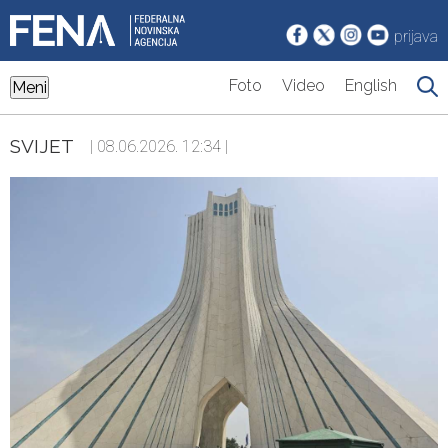
prijava
Foto
Video
English
Meni
SVIJET
| 08.06.2026. 12:34 |