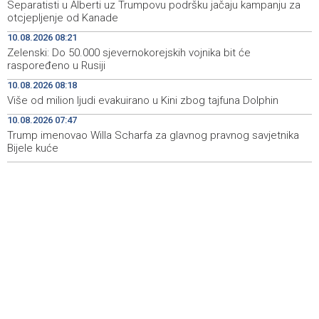
Separatisti u Alberti uz Trumpovu podršku jačaju kampanju za
Srbija: Požar u rezervatu prirode Deliblatska pješčara
09:27
otcjepljenje od Kanade
stavljen pod kontrolu
10.08.2026 08:21
Zelenski: Do 50.000 sjevernokorejskih vojnika bit će
Požar u Konjicu lokaliziran, požar kod Neuma i dalje
09:27
raspoređeno u Rusiji
aktivan
10.08.2026 08:18
Blood donation drive taking place today at Transfusion
09:26
Više od milion ljudi evakuirano u Kini zbog tajfuna Dolphin
Medicine Institute in Sarajevo
10.08.2026 07:47
Trump imenovao Willa Scharfa za glavnog pravnog savjetnika
Sarajevo ponovo domaćin Jadranske Teqball lige - U
08:53
borbi za titulu 80 ekipa
Bijele kuće