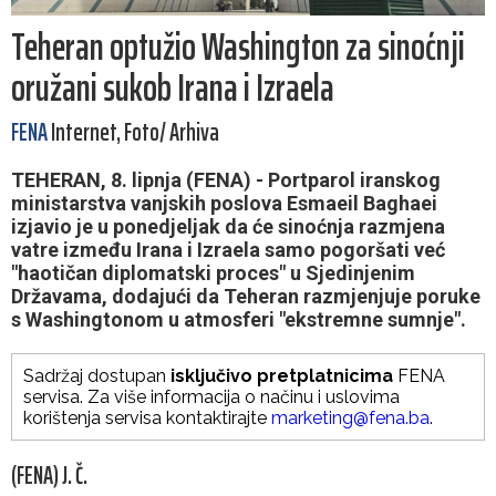
Teheran optužio Washington za sinoćnji
oružani sukob Irana i Izraela
FENA
Internet, Foto/ Arhiva
TEHERAN, 8. lipnja (FENA) - Portparol iranskog
ministarstva vanjskih poslova Esmaeil Baghaei
izjavio je u ponedjeljak da će sinoćnja razmjena
vatre između Irana i Izraela samo pogoršati već
"haotičan diplomatski proces" u Sjedinjenim
Državama, dodajući da Teheran razmjenjuje poruke
s Washingtonom u atmosferi "ekstremne sumnje".
Sadržaj dostupan
isključivo pretplatnicima
FENA
servisa. Za više informacija o načinu i uslovima
korištenja servisa kontaktirajte
marketing@fena.ba
.
(FENA) J. Č.