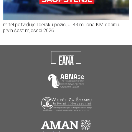
m:tel potvrđuje lidersku poziciju: 43 miliona KM dobiti u
prvih šest mjeseci 2026.