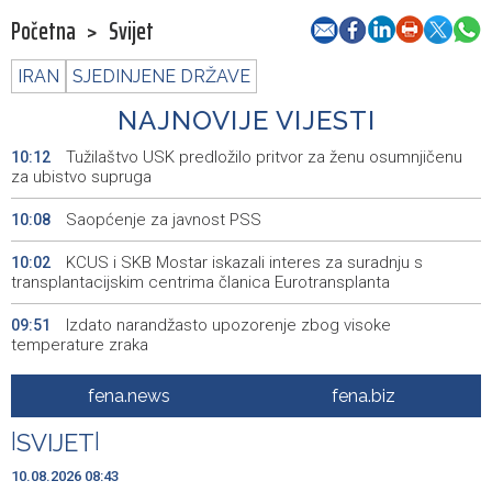
Početna
>
Svijet
IRAN
SJEDINJENE DRŽAVE
NAJNOVIJE VIJESTI
Tužilaštvo USK predložilo pritvor za ženu osumnjičenu
10:12
za ubistvo supruga
Saopćenje za javnost PSS
10:08
KCUS i SKB Mostar iskazali interes za suradnju s
10:02
transplantacijskim centrima članica Eurotransplanta
Izdato narandžasto upozorenje zbog visoke
09:51
temperature zraka
Šesta 'Maslenicijada' u Arapuši okupila ljubitelje
09:34
fena.news
fena.biz
tradicionalne kuhinje
|
SVIJET
|
Nakon deset godina u Njemačkoj vratio se u Livno:
09:30
"Puno je lakše kada imaš obitelj uz sebe"
10.08.2026 08:43