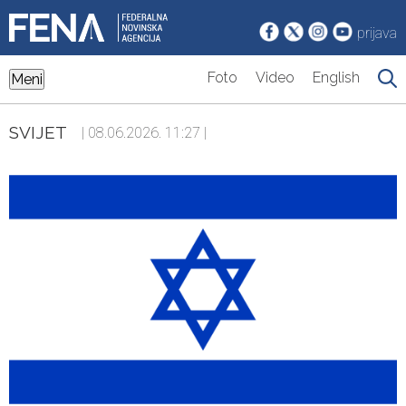
prijava
Foto
Video
English
Meni
SVIJET
| 08.06.2026. 11:27 |