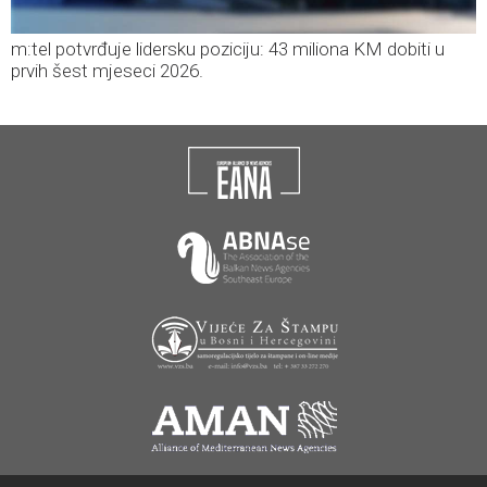
m:tel potvrđuje lidersku poziciju: 43 miliona KM dobiti u
prvih šest mjeseci 2026.