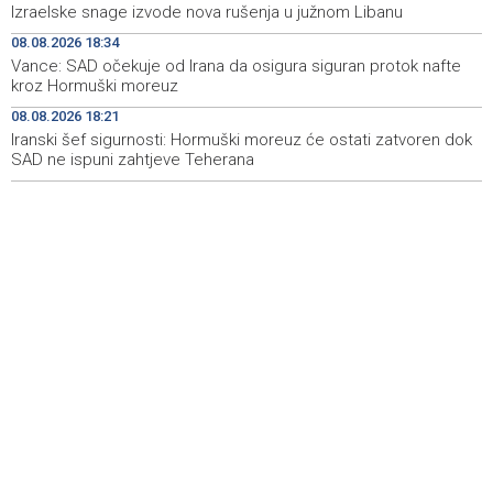
Izraelske snage izvode nova rušenja u južnom Libanu
Svečano otvoren 26. Cazin Grand Prix, staza 'Krajiška
14:39
zmija' ponovo okupila ljubitelje motosporta
08.08.2026 18:34
Vance: SAD očekuje od Irana da osigura siguran protok nafte
Mostar Jazz Fest 2026. od 23. do 25. kolovoza donosi
13:20
kroz Hormuški moreuz
tri večeri vrhunske glazbe
08.08.2026 18:21
Iranski šef sigurnosti: Hormuški moreuz će ostati zatvoren dok
Izraelske snage izvode nova rušenja u južnom Libanu
12:21
SAD ne ispuni zahtjeve Teherana