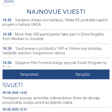
IRAN
NAJNOVIJE VIJESTI
Sarajevo dobija novi kampus, Vlada KS podržala najveći
16:43
projekt u historiji UNSA
More than 500 participants take part in Drina Regatta
16:28
from Modran to Goražde
'Suočavanje s prošlošću' SFF-a: Filmovi koji istražuju
16:24
nasljeđe sukoba i mogućnosti otpora
Sarajevo Film Festival brings special Youth Program to
16:06
Tuzla
fena.news
fena.biz
Posuški turnir 'Kamen, krš i maslina' potvrdio svoj ugled,
15:58
Kukoč ponovno na Topali
|
SVIJET
|
Priopćenje za javnost HDZ 1990
15:40
09.08.2026 14:53
Pentagon pozvao američke odbrambene firme da ubrzaju
Pentagon pozvao američke odbrambene firme da
14:53
proizvodnju oružja usred iscrpljenih zaliha
ubrzaju proizvodnju oružja usred iscrpljenih zaliha
09.08.2026 12:21