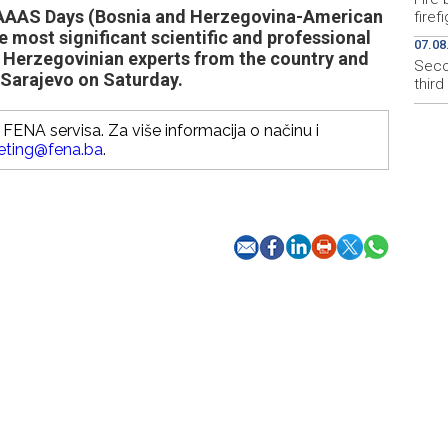
AAAS Days (Bosnia and Herzegovina-American
firef
 most significant scientific and professional
07.08
 Herzegovinian experts from the country and
Secon
 Sarajevo on Saturday.
thir
FENA servisa. Za više informacija o načinu i
eting@fena.ba
.