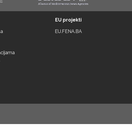
EU projekti
ta
EU.FENA.BA
acijama
a