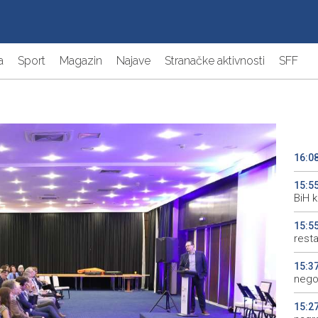
a
Sport
Magazin
Najave
Stranačke aktivnosti
SFF
16:0
15:5
BiH 
15:5
resta
15:3
nego
15:2