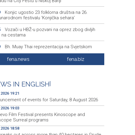
du na City Festu u Niškoj Banji
Konjic ugostio 23 folklorna društva na 26.
9
narodnom festivalu ‘Konjička sehara’
Vozači u HBŽ-u pozvani na oprez zbog divljih
5
a na cestama
Bh. Muay Thai reprezentacija na Svjetskom
9
nstvu u najbrojnijem sastavu do sada (VIDEO)
fena.news
fena.biz
Sutra sunčano, dnevna temperatura od 27 do 33,
0
ugu do 39 stepeni
Sarajevo Film Festival donosi poseban Program
3
WS IN ENGLISH
|
lade u Tuzlu
.2026 19:21
uncement of events for Saturday, 8 August 2026
.2026 19:03
jevo Film Festival presents Kinoscope and
scope Surreal programs
.2026 18:58
 breaks out across more than 40 hectares in Grude,