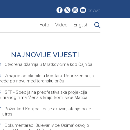
prijava
Foto
Video
English
NAJNOVIJE VIJESTI
Otvorena džamija u Milatkovićima kod Čajniča
8
Zmajice se okupile u Mostaru: Reprezentacija
5
kreće po novu mediteransku priču
SFF - Specijalna predfestivalska projekcija
5
uriranog filma 'Žena s krajolikom' Ivice Matića
Požar kod Konjica i dalje aktivan, stanje bolje
7
 jutros
Dokumentarac 'Bulevar Ivice Osima' osvojio
7