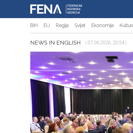
BiH
EU
Regija
Svijet
Ekonomija
Kultur
NEWS IN ENGLISH
| 07.06.2026. 20:54 |