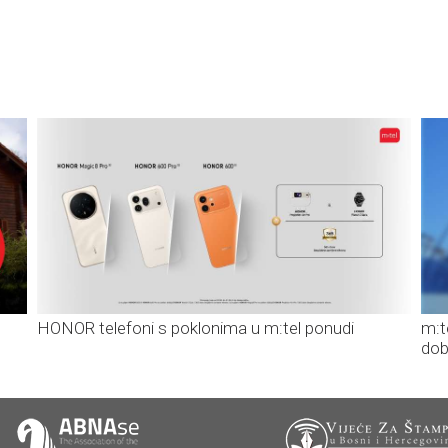
HONOR telefoni s poklonima u m:tel ponudi
m:t
dob