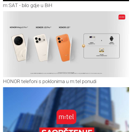
m:SAT - bilo gdje u BiH
HONOR telefoni s poklonima u m:tel ponudi