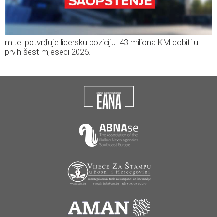
m:tel potvrđuje lidersku poziciju: 43 miliona KM dobiti u
prvih šest mjeseci 2026.