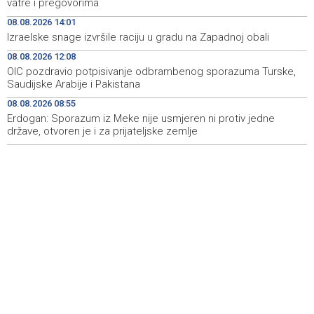
vatre i pregovorima
08.08.2026 14:01
Dokumentarac 'Bulevar Ivice Osima' osvojio nagradu na
15:27
Izraelske snage izvršile raciju u gradu na Zapadnoj obali
City Festu u Niškoj Banji
08.08.2026 12:08
Konjic ugostio 23 folklorna društva na 26.
15:09
OIC pozdravio potpisivanje odbrambenog sporazuma Turske,
Međunarodnom festivalu ‘Konjička sehara’
Saudijske Arabije i Pakistana
08.08.2026 08:55
Vozači u HBŽ-u pozvani na oprez zbog divljih konja na
15:05
cestama
Erdogan: Sporazum iz Meke nije usmjeren ni protiv jedne
države, otvoren je i za prijateljske zemlje