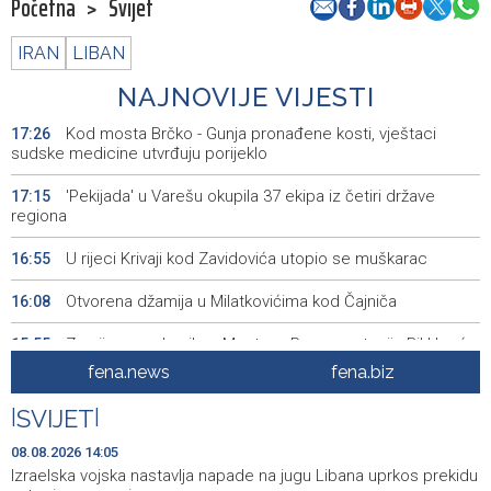
Početna
>
Svijet
IRAN
LIBAN
NAJNOVIJE VIJESTI
Kod mosta Brčko - Gunja pronađene kosti, vještaci
17:26
sudske medicine utvrđuju porijeklo
'Pekijada' u Varešu okupila 37 ekipa iz četiri države
17:15
regiona
U rijeci Krivaji kod Zavidovića utopio se muškarac
16:55
Otvorena džamija u Milatkovićima kod Čajniča
16:08
Zmajice se okupile u Mostaru: Reprezentacija BiH kreće
15:55
po novu mediteransku priču
fena.news
fena.biz
SFF - Specijalna predfestivalska projekcija restauriranog
15:55
|
SVIJET
|
filma 'Žena s krajolikom' Ivice Matića
08.08.2026 14:05
Požar kod Konjica i dalje aktivan, stanje bolje nego
15:37
Izraelska vojska nastavlja napade na jugu Libana uprkos prekidu
jutros