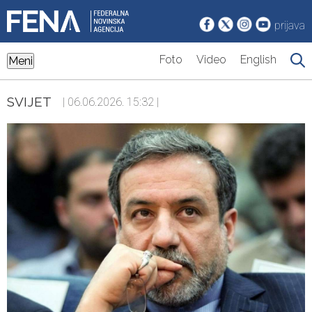
prijava
Foto
Video
English
Meni
SVIJET
| 06.06.2026. 15:32 |