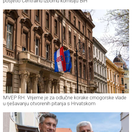
posjetio Centralnu izbornu komisiju BiH
MVEP RH: Vrijeme je za odlučne korake crnogorske vlade
u rješavanju otvorenih pitanja s Hrvatskom