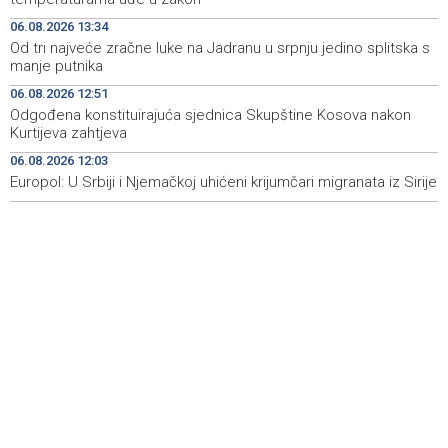
heritage project
06.08.2026 13:34
Od tri najveće zračne luke na Jadranu u srpnju jedino splitska s
Crishock: OHR maintains an open dialogue with all
19:33
manje putnika
political stakeholders in BiH
06.08.2026 12:51
Velika nagrada Britanije ostaje u MotoGP kalendaru do
19:32
Odgođena konstituirajuća sjednica Skupštine Kosova nakon
2028. godine
Kurtijeva zahtjeva
06.08.2026 12:03
Španska krajnja ljevica i desnica ujedinjene protiv
19:29
Maroka kao suorganizatora SP 2030.
Europol: U Srbiji i Njemačkoj uhićeni krijumčari migranata iz Sirije