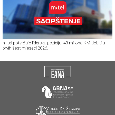
m:tel potvrđuje lidersku poziciju: 43 miliona KM dobiti u
prvih šest mjeseci 2026.