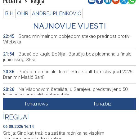
Početna
>
Regija
BIH
OHR
ANDREJ PLENKOVIĆ
NAJNOVIJE VIJESTI
Borac minimalnom pobjedom stekao prednost protiv
22:45
Vitebska
Bacačice kugle Bešlija i Baručija bez plasmana u finale
21:54
juniorskog SP-a
Počeo memorijalni turnir 'Streetball Tomislavgrad 2026.
20:36
Branimir Mašić Bani'
Na Vilsonovom šetalištu u Sarajevu predstavljeno 50
20:26
luksuznih i sportskih automobila
fena.news
fena.biz
Announcement of events for Friday, 7 August 2026
20:01
|
REGIJA
|
Drugi Festival bakri okupio mještane i posjetitelje kod
19:55
Livna
06.08.2026 16:14
Srbija: Sindikat traži da zaštita radnika na visokim
Novi Travnik receives first direct EU funding for UNESCO
19:45
temperaturama uđe u zakon