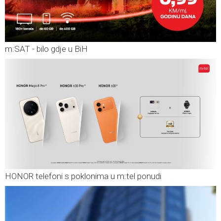
m:SAT - bilo gdje u BiH
HONOR telefoni s poklonima u m:tel ponudi