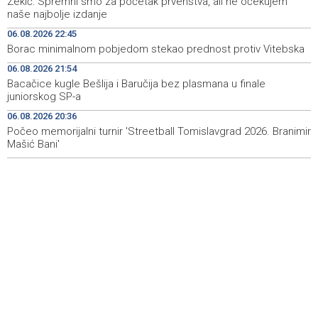
Zekić: Spremni smo za početak prvenstva, ali ne očekujem
naše najbolje izdanje
Two of 11 protesting Zenica miners forced to leave pit
12:39
06.08.2026 22:45
due to health problems
Borac minimalnom pobjedom stekao prednost protiv Vitebska
Saopćenje za javnost Republikanci BiH
12:39
06.08.2026 21:54
Bacačice kugle Bešlija i Baručija bez plasmana u finale
Investicije u BiH u 2025. porasle za 5,36 posto, na 9,44
12:32
juniorskog SP-a
milijarde KM
06.08.2026 20:36
Počeo memorijalni turnir 'Streetball Tomislavgrad 2026. Branimir
Dvojici rudara pozlilo u jami Raspotočje, jedan prebačen
12:30
u bolnicu
Mašić Bani'