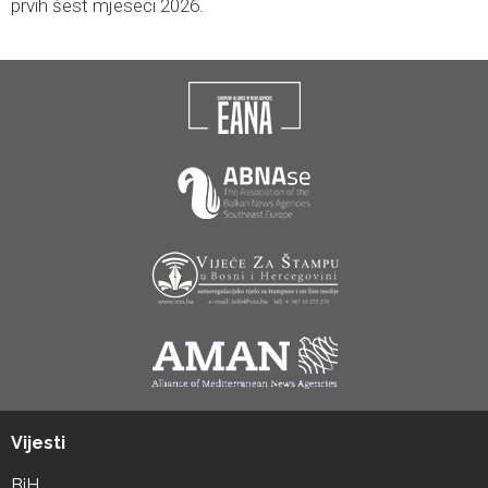
prvih šest mjeseci 2026.
Vijesti
BiH