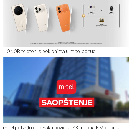
HONOR telefoni s poklonima u m:tel ponudi
m:tel potvrđuje lidersku poziciju: 43 miliona KM dobiti u