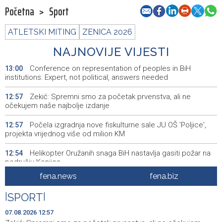
Početna
>
Sport
ATLETSKI MITING
ZENICA 2026
NAJNOVIJE VIJESTI
Conference on representation of peoples in BiH
13:00
institutions: Expert, not political, answers needed
Zekić: Spremni smo za početak prvenstva, ali ne
12:57
očekujem naše najbolje izdanje
Počela izgradnja nove fiskulturne sale JU OŠ 'Poljice',
12:57
projekta vrijednog više od milion KM
Helikopter Oružanih snaga BiH nastavlja gasiti požar na
12:54
području Konjica
fena.news
fena.biz
Uhićene dvije osobe zbog provale na benzinsku crpku u
12:52
Konjicu
|
SPORT
|
U BiH u prvih šest mjeseci 2026. manje turističkih
12:47
07.08.2026 12:57
dolazaka, ali više noćenja