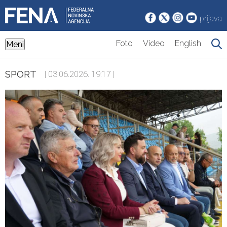
prijava
Foto
Video
English
Meni
SPORT
| 03.06.2026. 19:17 |