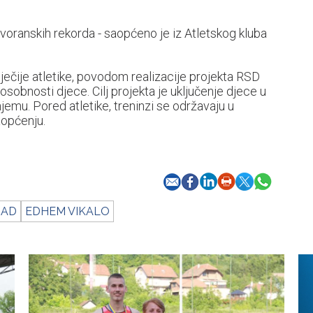
dvoranskih rekorda - saopćeno je iz Atletskog kluba
ječije atletike, povodom realizacije projekta RSD
sobnosti djece. Cilj projekta je uključenje djece u
njemu. Pored atletike, treninzi se održavaju u
aopćenju.
RAD
EDHEM VIKALO