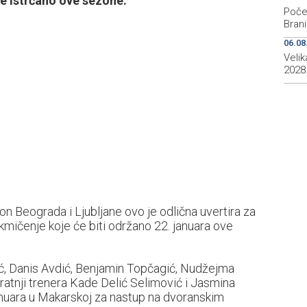
me istrčano ove sezone.
Počeo
Brani
06.08
Veli
2028
kon Beograda i Ljubljane ovo je odlična uvertira za
ičenje koje će biti održano 22. januara ove
vić, Danis Avdić, Benjamin Topčagić, Nudžejma
atnji trenera Kade Delić Selimović i Jasmina
anuara u Makarskoj za nastup na dvoranskim