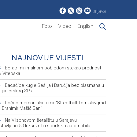
prijava
Foto
Video
English
NAJNOVIJE VIJESTI
Borac minimalnom pobjedom stekao prednost
5
v Vitebska
Bacačice kugle Bešlija i Baručija bez plasmana u
4
e juniorskog SP-a
Počeo memorijalni turnir 'Streetball Tomislavgrad
6
 Branimir Mašić Bani'
Na Vilsonovom šetalištu u Sarajevu
6
tavljeno 50 luksuznih i sportskih automobila