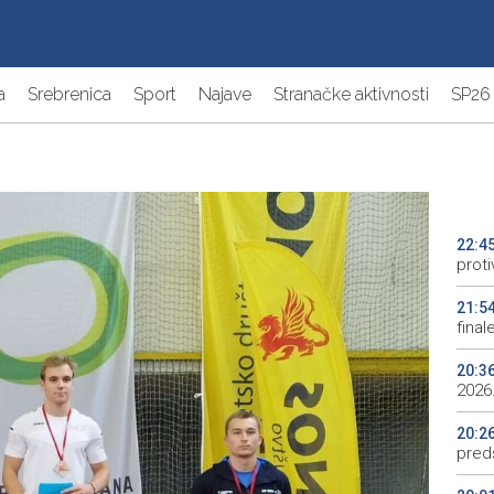
a
Srebrenica
Sport
Najave
Stranačke aktivnosti
SP26
22:4
proti
21:5
final
20:3
2026.
20:2
preds