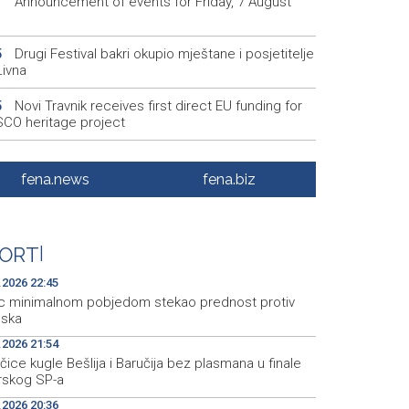
Announcement of events for Friday, 7 August
1
Drugi Festival bakri okupio mještane i posjetitelje
5
Livna
Novi Travnik receives first direct EU funding for
5
CO heritage project
Crishock: OHR maintains an open dialogue with
3
olitical stakeholders in BiH
fena.news
fena.biz
Velika nagrada Britanije ostaje u MotoGP
2
ndaru do 2028. godine
ORT
|
Španska krajnja ljevica i desnica ujedinjene protiv
9
ka kao suorganizatora SP 2030.
.2026 22:45
c minimalnom pobjedom stekao prednost protiv
bska
.2026 21:54
ice kugle Bešlija i Baručija bez plasmana u finale
orskog SP-a
.2026 20:36