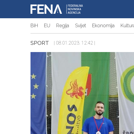
BiH
EU
Regija
Svijet
Ekonomija
Kultur
SPORT
| 08.01.2023. 12:42 |