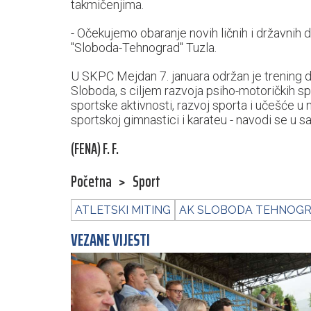
takmičenjima.
- Očekujemo obaranje novih ličnih i državnih 
"Sloboda-Tehnograd" Tuzla.
U SKPC Mejdan 7. januara održan je trening d
Sloboda, s ciljem razvoja psiho-motoričkih spo
sportske aktivnosti, razvoj sporta i učešće u 
sportskoj gimnastici i karateu - navodi se u s
(FENA) F. F.
Početna
>
Sport
ATLETSKI MITING
AK SLOBODA TEHNOG
VEZANE VIJESTI