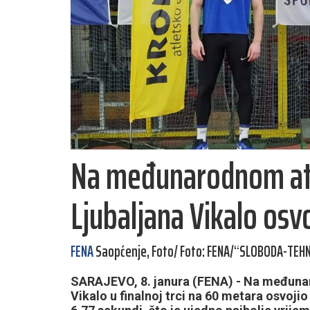
Na međunarodnom at
Ljubaljana Vikalo osv
FENA
Saopćenje, Foto/ Foto: FENA/“SLOBODA-TEH
SARAJEVO, 8. janura (FENA) - Na međuna
Vikalo u finalnoj trci na 60 metara osvojio