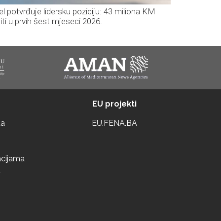
el potvrđuje lidersku poziciju: 43 miliona KM
iti u prvih šest mjeseci 2026.
EU projekti
ta
EU.FENA.BA
acijama
a