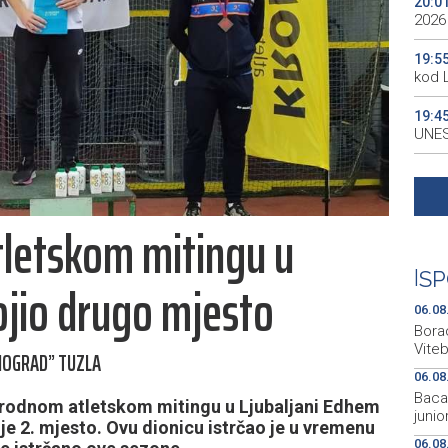
20:0
2026
19:5
kod 
19:4
UNES
19:3
all p
letskom mitingu u
19:3
kale
|
SP
ojio drugo mjesto
19:2
Maro
06.08
Bora
Vite
NOGRAD” TUZLA
06.08
Bacač
rodnom atletskom mitingu u Ljubaljani Edhem
juni
 je 2. mjesto. Ovu dionicu istrčao je u vremenu
06.08