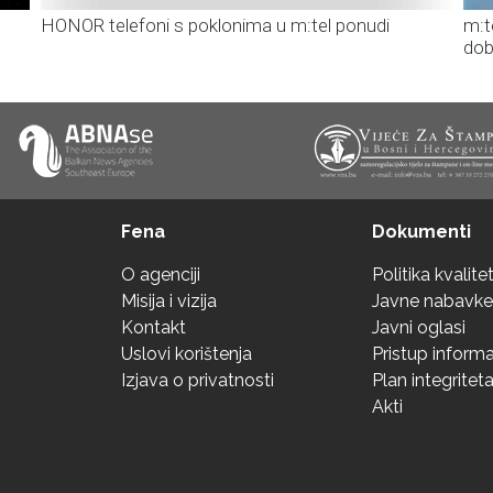
HONOR telefoni s poklonima u m:tel ponudi
m:t
dob
Fena
Dokumenti
O agenciji
Politika kvalite
Misija i vizija
Javne nabavke
Kontakt
Javni oglasi
Uslovi korištenja
Pristup inform
Izjava o privatnosti
Plan integritet
Akti