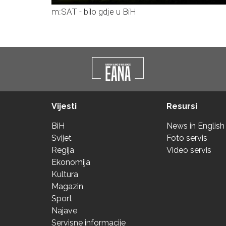
m:SAT - bilo gdje u BiH
Vijesti
Resursi
BiH
News in English
Svijet
Foto servis
Regija
Video servis
Ekonomija
Kultura
Magazin
Sport
Najave
Servisne informacije