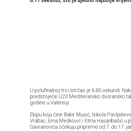
6.77 sekundi, što je ujedno najbolje vrije
U polufinalnoj trci istrčao je 6.80 sekundi. Na
predstojeće U23 Mediteransko dvoransko takm
godine u Valensiji.
Ekipu koju čine Bakir Musić, Nikola Pavljaše
Vrabac, Ema Mešković i Elma Hasanbašić u pr
Gavranovića očekuju pripreme od 7. do 17. j