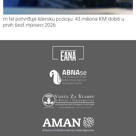
m:tel potvrđuje lidersku poziciju: 43 miliona KM dobiti u
prvih šest mjeseci 2026.