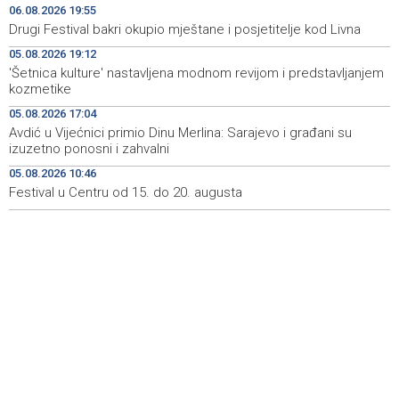
political stakeholders in BiH
06.08.2026 19:55
Drugi Festival bakri okupio mještane i posjetitelje kod Livna
Velika nagrada Britanije ostaje u MotoGP kalendaru do
19:32
05.08.2026 19:12
2028. godine
'Šetnica kulture' nastavljena modnom revijom i predstavljanjem
kozmetike
Španska krajnja ljevica i desnica ujedinjene protiv
19:29
Maroka kao suorganizatora SP 2030.
05.08.2026 17:04
Avdić u Vijećnici primio Dinu Merlina: Sarajevo i građani su
Grad Novi Travnik prvi put izravno dobio sredstva
19:27
izuzetno ponosni i zahvalni
Europske unije
05.08.2026 10:46
Festival u Centru od 15. do 20. augusta
Soreca says SEPA application marks important
19:16
milestone on BiH's EU path