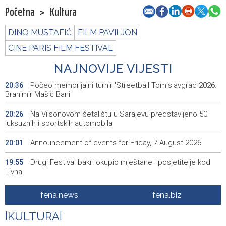
Početna
>
Kultura
DINO MUSTAFIĆ
FILM PAVILJON
CINE PARIS FILM FESTIVAL
NAJNOVIJE VIJESTI
Počeo memorijalni turnir 'Streetball Tomislavgrad 2026.
20:36
Branimir Mašić Bani'
Na Vilsonovom šetalištu u Sarajevu predstavljeno 50
20:26
luksuznih i sportskih automobila
Announcement of events for Friday, 7 August 2026
20:01
Drugi Festival bakri okupio mještane i posjetitelje kod
19:55
Livna
Novi Travnik receives first direct EU funding for UNESCO
19:45
fena.news
fena.biz
heritage project
|
KULTURA
|
Crishock: OHR maintains an open dialogue with all
19:33