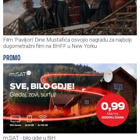
Film 'Paviljon' Dine Mustafića osvojio nagradu za najbolji
dugometražni film na BHFF u New Yorku
PROMO
m:SAT - bilo gdje u BiH