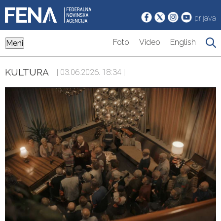
prijava
Foto
Video
English
Meni
KULTURA
| 03.06.2026. 18:34 |