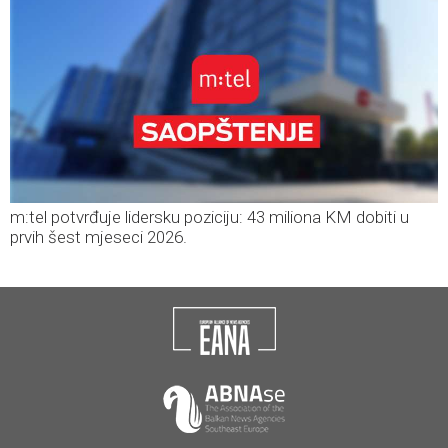
m:tel potvrđuje lidersku poziciju: 43 miliona KM dobiti u
prvih šest mjeseci 2026.