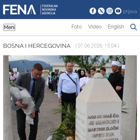
prijava
Foto
Video
English
Meni
BOSNA I HERCEGOVINA
| 01.06.2026. 15:04 |