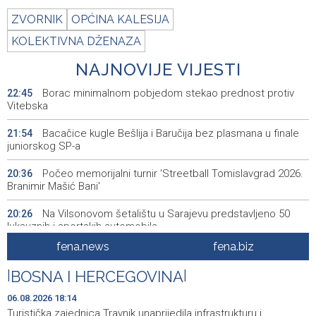
ZVORNIK
OPĆINA KALESIJA
KOLEKTIVNA DŽENAZA
NAJNOVIJE VIJESTI
Borac minimalnom pobjedom stekao prednost protiv
22:45
Vitebska
Bacačice kugle Bešlija i Baručija bez plasmana u finale
21:54
juniorskog SP-a
Počeo memorijalni turnir 'Streetball Tomislavgrad 2026.
20:36
Branimir Mašić Bani'
Na Vilsonovom šetalištu u Sarajevu predstavljeno 50
20:26
luksuznih i sportskih automobila
fena.news
fena.biz
Announcement of events for Friday, 7 August 2026
20:01
|
BOSNA I HERCEGOVINA
|
Drugi Festival bakri okupio mještane i posjetitelje kod
19:55
Livna
06.08.2026 18:14
Turistička zajednica Travnik unaprijedila infrastrukturu i