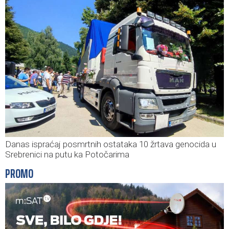
Danas ispraćaj posmrtnih ostataka 10 žrtava genocida u
Srebrenici na putu ka Potočarima
PROMO