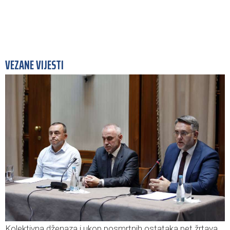
VEZANE VIJESTI
Kolektivna dženaza i ukop posmrtnih ostataka pet žrtava