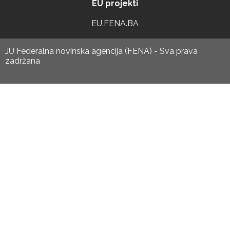
EU projekti
EU.FENA.BA
JU Federalna novinska agencija (FENA) - Sva prava
zadržana