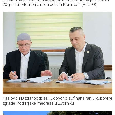
20. jula u Memorijalnom centru Kamičani (VIDEO)
Fazlović i Dizdar potpisali Ugovor o sufinansiranju kupovine
zgrade Podrinjske medrese u Zvorniku