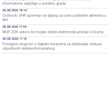
Novi Travnik receives first direct EU funding for UNESCO
19:45
informativne sadržaje u središtu grada
heritage project
06.08.2026 18:14
Crishock: OHR spreman na dijalog sa svim političkim akterima u
Crishock: OHR maintains an open dialogue with all
19:33
BiH
political stakeholders in BiH
06.08.2026 17:50
Velika nagrada Britanije ostaje u MotoGP kalendaru do
19:32
MUP ZDK uskoro bi mogao dobiti elektronski pristup e-Gruntu
2028. godine
06.08.2026 17:10
Postignut dogovor o daljnjim koracima za rješavanje statusa
Španska krajnja ljevica i desnica ujedinjene protiv
19:29
Maroka kao suorganizatora SP 2030.
otpuštenih radnika Komunalnog