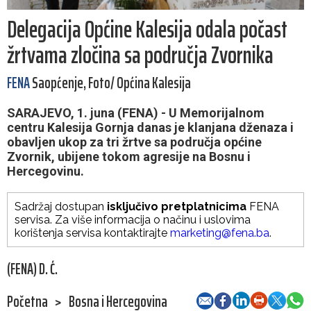
Delegacija Općine Kalesija odala počast
žrtvama zločina sa područja Zvornika
FENA
Saopćenje, Foto/ Općina Kalesija
SARAJEVO, 1. juna (FENA) - U Memorijalnom
centru Kalesija Gornja danas je klanjana dženaza i
obavljen ukop za tri žrtve sa područja općine
Zvornik, ubijene tokom agresije na Bosnu i
Hercegovinu.
Sadržaj dostupan
isključivo pretplatnicima
FENA
servisa. Za više informacija o načinu i uslovima
korištenja servisa kontaktirajte
marketing@fena.ba
.
(FENA) D. Ć.
Početna
>
Bosna i Hercegovina