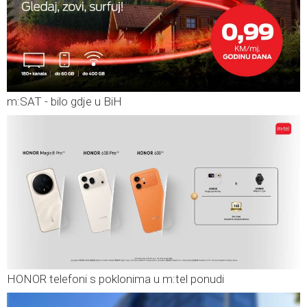
m:SAT - bilo gdje u BiH
HONOR telefoni s poklonima u m:tel ponudi