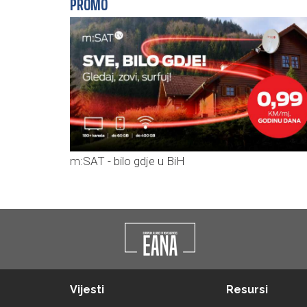
PROMO
m:SAT - bilo gdje u BiH
Vijesti
Resursi