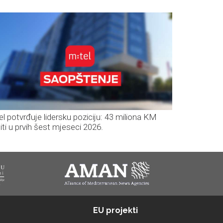
el potvrđuje lidersku poziciju: 43 miliona KM
iti u prvih šest mjeseci 2026.
EU projekti