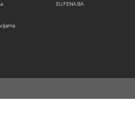
ta
EU.FENA.BA
acijama
a