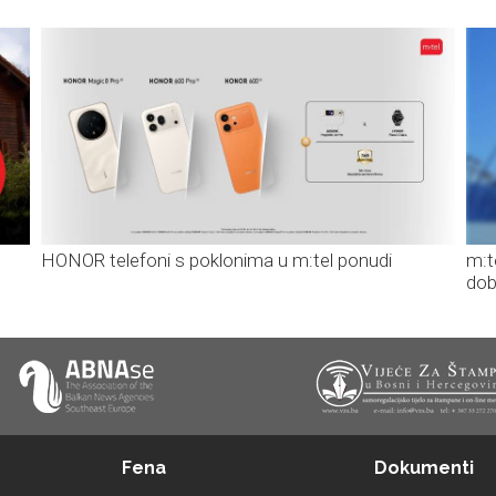
HONOR telefoni s poklonima u m:tel ponudi
m:t
dob
Fena
Dokumenti