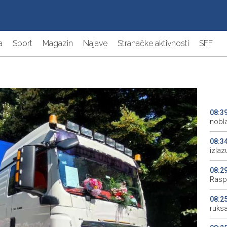
a
Sport
Magazin
Najave
Stranačke aktivnosti
SFF
08:3
nobl
08:3
izlaz
08:2
Rasp
08:2
ruks