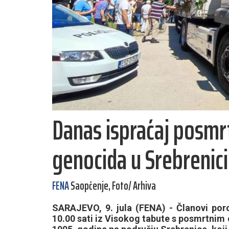
Danas ispraćaj posmrt
genocida u Srebrenic
FENA
Saopćenje, Foto/ Arhiva
SARAJEVO, 9. jula (FENA) - Članovi porod
10.00 sati iz Visokog tabute s posmrtnim