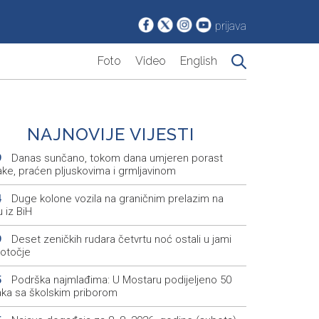
prijava
Foto
Video
English
NAJNOVIJE VIJESTI
Danas sunčano, tokom dana umjeren porast
9
ake, praćen pljuskovima i grmljavinom
Duge kolone vozila na graničnim prelazim na
4
u iz BiH
Deset zeničkih rudara četvrtu noć ostali u jami
9
otočje
Podrška najmlađima: U Mostaru podijeljeno 50
5
aka sa školskim priborom