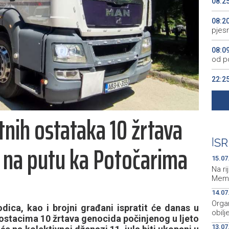
08:2
08:2
pjes
08:0
od po
22:2
Naci
22:1
nih ostataka 10 žrtava
sezo
20:4
|
SR
i na putu ka Potočarima
pr., 
15.07
Na ri
Meme
14.07
Orga
ica, kao i brojni građani ispratit će danas u
obilj
 ostacima 10 žrtava genocida počinjenog u ljeto
13.07