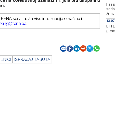
će na kolektivnoj dženazi 11. jula biti ukopani u
Fazl
ri.
sada
žrta
FENA servisa. Za više informacija o načinu i
13.07
eting@fena.ba
.
BiH E
geno
ENICI
ISPRAćAJ TABUTA