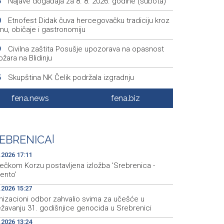
Najave događaja za 8. 8. 2026. godine (subota)
5
Etnofest Didak čuva hercegovačku tradiciju kroz
0
mu, običaje i gastronomiju
Civilna zaštita Posušje upozorava na opasnost
9
žara na Blidinju
Skupština NK Čelik podržala izgradnju
5
onalnog stadiona
fena.news
fena.biz
Željezničar savladao BSK na početku nove
3
ne Wwin lige BiH
Miljanović i Suljić ostale bez polufinala na 100 m
6
EBRENICA
|
svi bh. predstavnici okončali nastup na SP-u
.2026 17:11
ječkom Korzu postavljena izložba 'Srebrenica -
nto'
.2026 15:27
nizacioni odbor zahvalio svima za učešće u
ežavanju 31. godišnjice genocida u Srebrenici
.2026 13:24