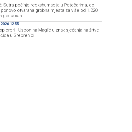
ić: Sutra počinje reekshumacija u Potočarima, do
 ponovo otvarana grobna mjesta za više od 1.220
va genocida
.2026 12:55
xploreri - Uspon na Maglić u znak sjećanja na žrtve
cida u Srebrenici