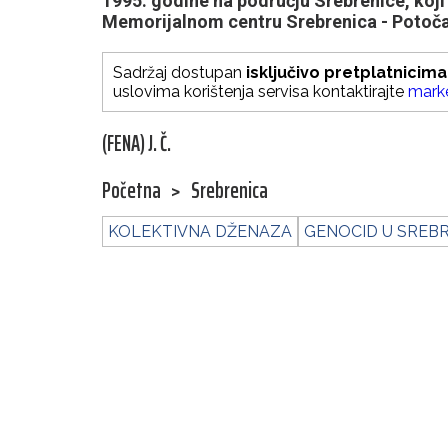
1995. godine na području Srebrenice, koji 
Memorijalnom centru Srebrenica - Potoča
Sadržaj dostupan
isključivo pretplatnicima
uslovima korištenja servisa kontaktirajte
mark
(FENA) J. Č.
Početna
>
Srebrenica
KOLEKTIVNA DŽENAZA
GENOCID U SREBR