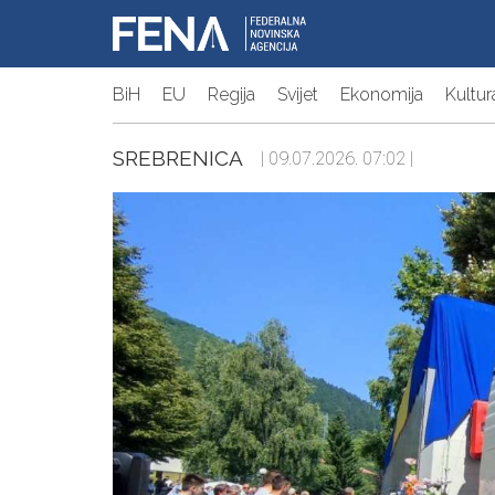
BiH
EU
Regija
Svijet
Ekonomija
Kultur
SREBRENICA
| 09.07.2026. 07:02 |