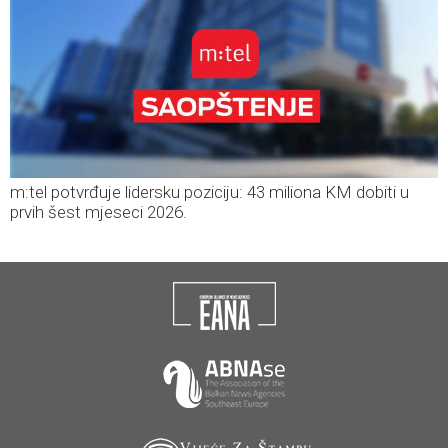
m:tel potvrđuje lidersku poziciju: 43 miliona KM dobiti u
prvih šest mjeseci 2026.