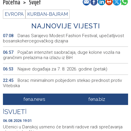
Početna
>
Svijet
EVROPA
KURBAN-BAJRAM
NAJNOVIJE VIJESTI
Danas Sarajevo Modest Fashion Festival, upečatljivost
07:08
bosanskohercegovačkog dizajna
Pojačan intenzitet saobraćaja, duge kolone vozila na
06:57
graničnim prelazima na izlazu iz BiH
Najave događaja za 7. 8. 2026. godine (petak)
06:53
Borac minimalnom pobjedom stekao prednost protiv
22:45
Vitebska
Bacačice kugle Bešlija i Baručija bez plasmana u finale
21:54
fena.news
fena.biz
juniorskog SP-a
|
SVIJET
|
Počeo memorijalni turnir 'Streetball Tomislavgrad 2026.
20:36
Branimir Mašić Bani'
06.08.2026 19:01
Učenici u Danskoj usmeno će braniti radove radi sprečavanja
Na Vilsonovom šetalištu u Sarajevu predstavljeno 50
20:26