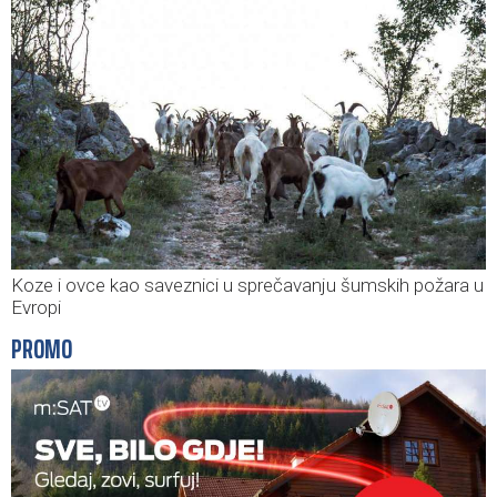
Koze i ovce kao saveznici u sprečavanju šumskih požara u
Evropi
PROMO