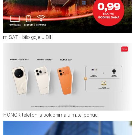
m:SAT - bilo gdje u BiH
HONOR telefoni s poklonima u m:tel ponudi