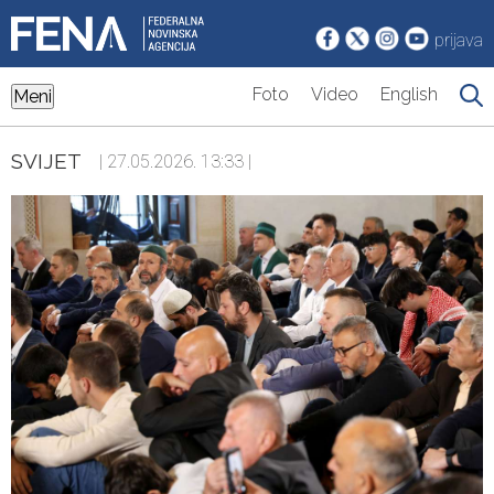
prijava
Foto
Video
English
Meni
SVIJET
| 27.05.2026. 13:33 |