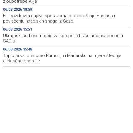
zloupotrebe AI-ja
luksuznih i sportskih automobila
06.08.2026 18:59
EU pozdravila najavu sporazuma o razoružanju Hamasa i
Announcement of events for Friday, 7 August 2026
20:01
povlačenju izraelskih snaga iz Gaze
Drugi Festival bakri okupio mještane i posjetitelje kod
19:55
06.08.2026 15:51
Livna
Ukrajinski sud osumnjičio za korupciju bivšu ambasadoricu u
SAD-u
Novi Travnik receives first direct EU funding for UNESCO
19:45
06.08.2026 15:48
heritage project
Toplotni val primorao Rumuniju i Mađarsku na mjere štednje
električne energije