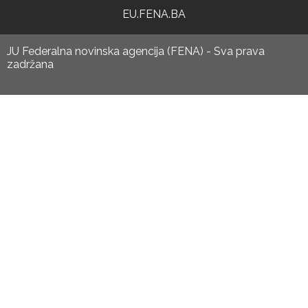
EU.FENA.BA
JU Federalna novinska agencija (FENA) - Sva prava
zadržana