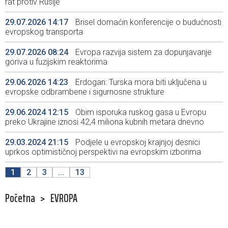
rat protiv Rusije
29.07.2026 14:17
Brisel domaćin konferencije o budućnosti
evropskog transporta
29.07.2026 08:24
Evropa razvija sistem za dopunjavanje
goriva u fuzijskim reaktorima
29.06.2026 14:23
Erdogan: Turska mora biti uključena u
evropske odbrambene i sigurnosne strukture
29.06.2024 12:15
Obim isporuka ruskog gasa u Evropu
preko Ukrajine iznosi 42,4 miliona kubnih metara dnevno
29.03.2024 21:15
Podjele u evropskoj krajnjoj desnici
uprkos optimističnoj perspektivi na evropskim izborima
1
2
3
...
13
Početna
>
EVROPA