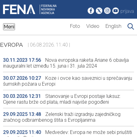
prijava
Foto
Video
English
Meni
EVROPA
| 06.08.2026. 11:40 |
30.11.2023 17:56
Nova evropska raketa Ariane 6 obavlja
inauguralni let između 15. juna i 31. jula 2024
30.07.2026 10:27
Koze i ovce kao saveznici u sprečavanju
šumskih požara u Evropi
30.03.2026 12:31
Stanovanje u Evropi postaje luksuz:
Cijene rastu brže od plata, mladi najviše pogođeni
29.09.2025 13:48
Zelenski traži izgradnju zajedničkog
zračnog odbrambenog štita s Evropljanima
29.09.2025 11:40
Medvedev: Evropa ne može sebi priuštiti