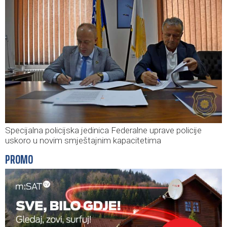
Specijalna policijska jedinica Federalne uprave policije
uskoro u novim smještajnim kapacitetima
PROMO