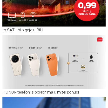
m:SAT - bilo gdje u BiH
HONOR telefoni s poklonima u m:tel ponudi