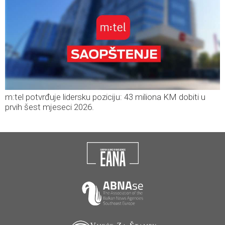
m:tel potvrđuje lidersku poziciju: 43 miliona KM dobiti u
prvih šest mjeseci 2026.