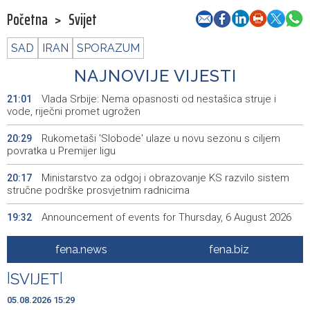
Početna
>
Svijet
SAD
IRAN
SPORAZUM
NAJNOVIJE VIJESTI
Vlada Srbije: Nema opasnosti od nestašica struje i
21:01
vode, riječni promet ugrožen
Rukometaši 'Slobode' ulaze u novu sezonu s ciljem
20:29
povratka u Premijer ligu
Ministarstvo za odgoj i obrazovanje KS razvilo sistem
20:17
stručne podrške prosvjetnim radnicima
Announcement of events for Thursday, 6 August 2026
19:32
Rise in electric scooter injuries among children; Biloš:
19:26
fena.news
fena.biz
Head and facial injuries most common
|
SVIJET
|
Ministarstvo saobraćaja KS: Uskoro javna nabavka za
19:25
obnovu mosta u ulici Ive Andrića
05.08.2026 15:29