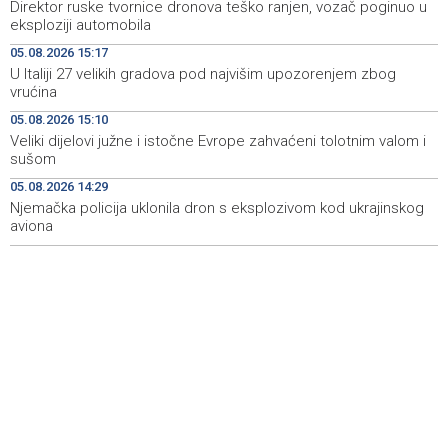
Direktor ruske tvornice dronova teško ranjen, vozač poginuo u
Pomozi.ba pomaže Gazi - Od početka 2026. podijeljeno
19:15
eksploziji automobila
40.000 toplih obroka, u augustu nove aktivnosti
05.08.2026 15:17
U Italiji 27 velikih gradova pod najvišim upozorenjem zbog
Conference on representation of constituent peoples
19:12
vrućina
and Others in BiH institutions on August 7
05.08.2026 15:10
'Šetnica kulture' nastavljena modnom revijom i
19:12
Veliki dijelovi južne i istočne Evrope zahvaćeni tolotnim valom i
predstavljanjem kozmetike
sušom
05.08.2026 14:29
Prosecutor's Office indicts former Court of BiH
19:05
employee for alleged embezzlement
Njemačka policija uklonila dron s eksplozivom kod ukrajinskog
aviona