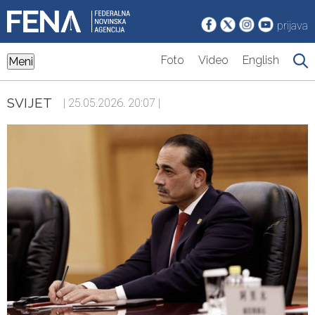
prijava
Foto
Video
English
Meni
SVIJET
| 25.05.2026. 20:07 |