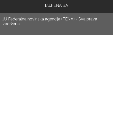
EU.FENA.BA
JU Federalna novinska agencija (FENA) - Sva prava
zadržana