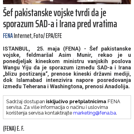
Šef pakistanske vojske tvrdi da je
sporazum SAD-a i Irana pred vratima
FENA
Internet, Foto/ EPA/EFE
ISTANBUL, 25. maja (FENA) - Šef pakistanske
vojske, feldmaršal Asim Munir, rekao je u
ponedjeljak kineskom ministru vanjskih poslova
Wangu Yiju da je sporazum između SAD-a i Irana
„blizu postizanja“, prenose kineski državni mediji,
dok Islamabad intenzivira napore posredovanja
između Teherana i Washingtona, prenosi Anadolija.
Sadržaj dostupan
isključivo pretplatnicima
FENA
servisa. Za više informacija o načinu i uslovima
korištenja servisa kontaktirajte
marketing@fena.ba
.
(FENA) E. F.