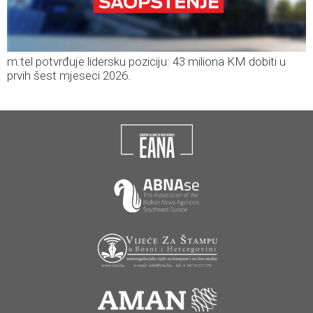
m:tel potvrđuje lidersku poziciju: 43 miliona KM dobiti u
prvih šest mjeseci 2026.