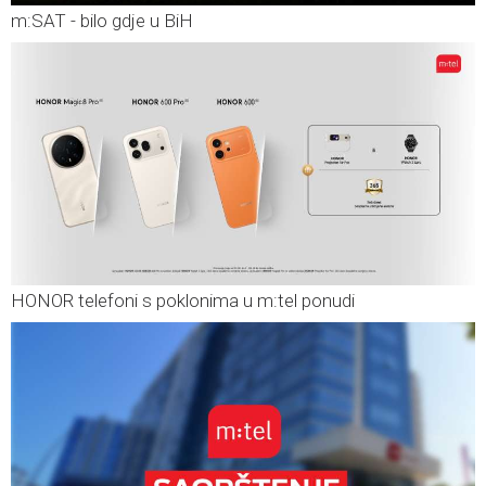
m:SAT - bilo gdje u BiH
HONOR telefoni s poklonima u m:tel ponudi