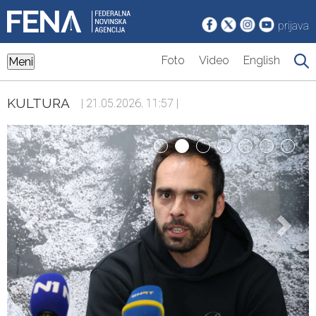
prijava
Foto
Video
English
Meni
KULTURA
| 21.05.2026. 11:57 |