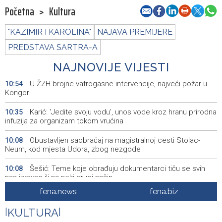
Početna
>
Kultura
"KAZIMIR I KAROLINA"
NAJAVA PREMIJERE
PREDSTAVA SARTRA-A
NAJNOVIJE VIJESTI
U ŽZH brojne vatrogasne intervencije, najveći požar u
10:54
Kongori
Karić: 'Jedite svoju vodu', unos vode kroz hranu prirodna
10:35
infuzija za organizam tokom vrućina
Obustavljen saobraćaj na magistralnoj cesti Stolac-
10:08
Neum, kod mjesta Udora, zbog nezgode
Šešić: Teme koje obrađuju dokumentarci tiču se svih
10:08
nas izravno ili na neki drugi način
fena.news
fena.biz
Stručnjaci - Uz nizak nivo količine vode u rijekama,
10:07
najveći problem netretirane komunalne otpadne vode
|
KULTURA
|