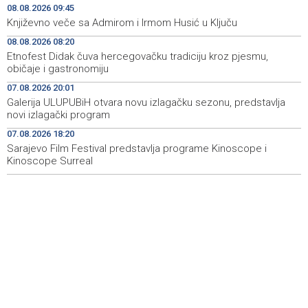
U BiH narednih dana sunčano i vruće, na jugu zemlje
10:05
08.08.2026 09:45
temperatura do 41 stepen
Književno veče sa Admirom i Irmom Husić u Ključu
08.08.2026 08:20
Danas dva susreta nove sezone nogometne WWin lige
10:01
BiH
Etnofest Didak čuva hercegovačku tradiciju kroz pjesmu,
običaje i gastronomiju
Jakšić: U četiri godine građanima USK-a vraćeno više od
09:50
07.08.2026 20:01
25 miliona KM po osnovu pravosnažnih presuda
Galerija ULUPUBiH otvara novu izlagačku sezonu, predstavlja
novi izlagački program
Književno veče sa Admirom i Irmom Husić u Ključu
09:45
07.08.2026 18:20
Sarajevo Film Festival predstavlja programe Kinoscope i
Požar na području Kanjine i Živašnice i dalje aktivan,
09:18
angažirani brojni vatrogasci i helikopteri
Kinoscope Surreal