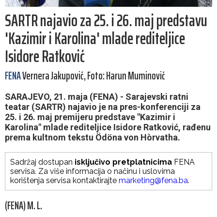
SARTR najavio za 25. i 26. maj predstavu
'Kazimir i Karolina' mlade rediteljice
Isidore Ratković
FENA
Vernera Jakupović, Foto: Harun Muminović
SARAJEVO, 21. maja (FENA) - Sarajevski ratni
teatar (SARTR) najavio je na pres-konferenciji za
25. i 26. maj premijeru predstave "Kazimir i
Karolina" mlade rediteljice Isidore Ratković, rađenu
prema kultnom tekstu Ödöna von Hòrvatha.
Sadržaj dostupan
isključivo pretplatnicima
FENA
servisa. Za više informacija o načinu i uslovima
korištenja servisa kontaktirajte
marketing@fena.ba
.
(FENA) M. L.