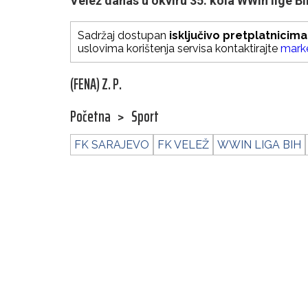
Velež danas u okviru 35. kola WWin lige B
Sadržaj dostupan
isključivo pretplatnicima
uslovima korištenja servisa kontaktirajte
mark
(FENA) Z. P.
Početna
>
Sport
FK SARAJEVO
FK VELEŽ
WWIN LIGA BIH