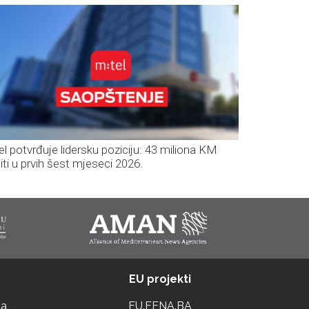
el potvrđuje lidersku poziciju: 43 miliona KM
iti u prvih šest mjeseci 2026.
EU projekti
ta
EU.FENA.BA