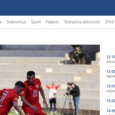
a
Srebrenica
Sport
Najave
Stranačke aktivnosti
SP26
15:1
iskus
15:0
fabri
15:0
sept
15:0
14:5