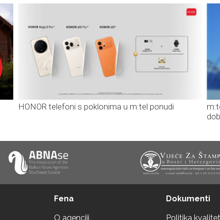
HONOR telefoni s poklonima u m:tel ponudi
m:t
dob
Fena
Dokumenti
O agenciji
Politika kvalite