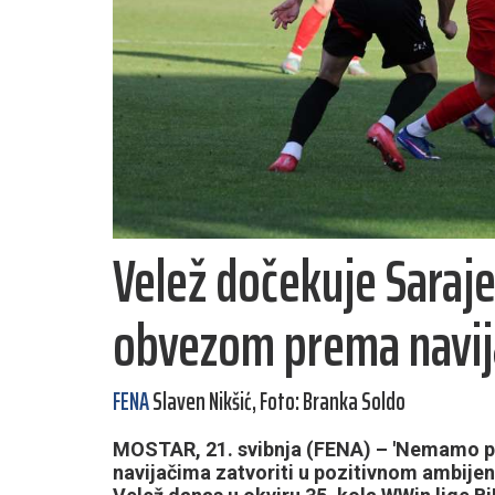
Velež dočekuje Sarajev
obvezom prema navi
FENA
Slaven Nikšić, Foto: Branka Soldo
MOSTAR, 21. svibnja (FENA) – 'Nemamo pr
navijačima zatvoriti u pozitivnom ambijentu