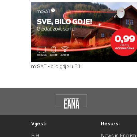
m:SAT - bilo gdje u BiH
Vijesti
Resursi
BiH
News in English