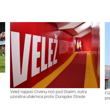
Velež najavio Crvenu noć pod Starim, sutra
FI
uzvratna utakmica protiv Dunajske Strede
pr