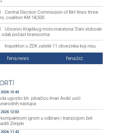
u
Central Election Commission of BiH fines three
4
es, coalition KM 18,500
Učesnici Krajiškog moto-maratona 'Dani slobode
4
' odali počast braniocima
Inspektori u ZDK zatekli 11 obveznika koji nisu
1
ntirali promet putem fiskalnog uređaja
fena.news
fena.biz
Na Sarajevskoj berzi današnji promet 114.853,85
8
Ovjera knjižica nije odobrovoljila zeničke rudare, u
8
ORT
|
'Raspotočje' 11 ih protestira
.2026 13:43
da ugostio bh. plivačicu Iman Avdić uoči
narodnih nastupa
.2026 12:03
 kompaktnom igrom u odbrani i tranzicijom želi
aditi Zrinjski
.2026 11:42