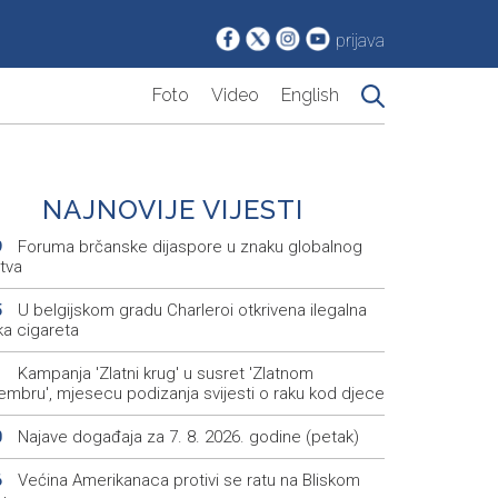
prijava
Foto
Video
English
NAJNOVIJE VIJESTI
Foruma brčanske dijaspore u znaku globalnog
9
tva
U belgijskom gradu Charleroi otkrivena ilegalna
5
ka cigareta
Kampanja 'Zlatni krug' u susret 'Zlatnom
1
embru', mjesecu podizanja svijesti o raku kod djece
Najave događaja za 7. 8. 2026. godine (petak)
0
Većina Amerikanaca protivi se ratu na Bliskom
6