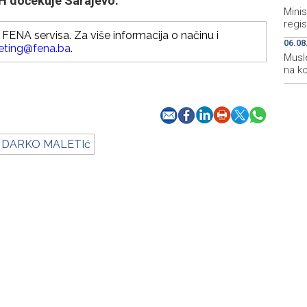
iH dočekuje Sarajevo.
Minis
regis
FENA servisa. Za više informacija o načinu i
06.08
eting@fena.ba
.
Musle
na ko
DARKO MALETIć