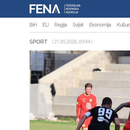
BiH
EU
Regija
Svijet
Ekonomija
Kultur
SPORT
| 21.05.2026. 09:44 |