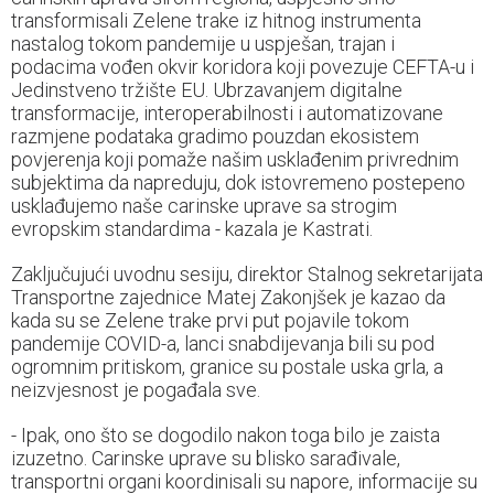
transformisali Zelene trake iz hitnog instrumenta
nastalog tokom pandemije u uspješan, trajan i
podacima vođen okvir koridora koji povezuje CEFTA-u i
Jedinstveno tržište EU. Ubrzavanjem digitalne
transformacije, interoperabilnosti i automatizovane
razmjene podataka gradimo pouzdan ekosistem
povjerenja koji pomaže našim usklađenim privrednim
subjektima da napreduju, dok istovremeno postepeno
usklađujemo naše carinske uprave sa strogim
evropskim standardima - kazala je Kastrati.
Zaključujući uvodnu sesiju, direktor Stalnog sekretarijata
Transportne zajednice Matej Zakonjšek je kazao da
kada su se Zelene trake prvi put pojavile tokom
pandemije COVID-a, lanci snabdijevanja bili su pod
ogromnim pritiskom, granice su postale uska grla, a
neizvjesnost je pogađala sve.
- Ipak, ono što se dogodilo nakon toga bilo je zaista
izuzetno. Carinske uprave su blisko sarađivale,
transportni organi koordinisali su napore, informacije su