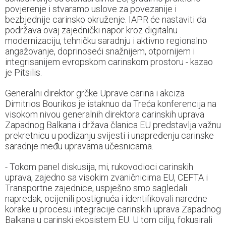
povjerenje i stvaramo uslove za povezanije i
bezbjednije carinsko okruženje. IAPR će nastaviti da
podržava ovaj zajednički napor kroz digitalnu
modernizaciju, tehničku saradnju i aktivno regionalno
angažovanje, doprinoseći snažnijem, otpornijem i
integrisanijem evropskom carinskom prostoru - kazao
je Pitsilis.
Generalni direktor grčke Uprave carina i akciza
Dimitrios Bourikos je istaknuo da Treća konferencija na
visokom nivou generalnih direktora carinskih uprava
Zapadnog Balkana i država članica EU predstavlja važnu
prekretnicu u podizanju svijesti i unapređenju carinske
saradnje među upravama učesnicama.
- Tokom panel diskusija, mi, rukovodioci carinskih
uprava, zajedno sa visokim zvaničnicima EU, CEFTA i
Transportne zajednice, uspješno smo sagledali
napredak, ocijenili postignuća i identifikovali naredne
korake u procesu integracije carinskih uprava Zapadnog
Balkana u carinski ekosistem EU. U tom cilju, fokusirali