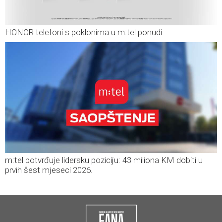
HONOR telefoni s poklonima u m:tel ponudi
m:tel potvrđuje lidersku poziciju: 43 miliona KM dobiti u
prvih šest mjeseci 2026.