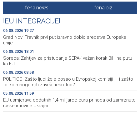
Mještani Kola prikupili 3.000 KM za 'Kuću nade' u
11:51
fena.news
fena.biz
Mostaru
|
EU INTEGRACIJE
|
Sutra u Sarajevu akcija darivanja krvi - Daruj krv, budi
11:37
opet njihov heroj
06.08.2026 19:27
Grad Novi Travnik prvi put izravno dobio sredstva Europske
BiH među zapaženijim učesnicima CIGRE u Parizu - AI i
11:17
unije
energetska tranzicija u fokusu
06.08.2026 18:01
Soreca: Zahtjev za pristupanje SEPA-i važan korak BiH na putu
Pezer već sutra nastupa u kvalifikacijama, vjeruje da će i
10:28
ka EU
navečer biti u finalu EP-a u Birminghamu
06.08.2026 08:58
Ballian: Neopravdana sječa stabala a grad zbog manjka
10:16
POLITICO: Zašto ljudi žele posao u Evropskoj komisiji — i zašto
drveća sve topliji
toliko mnogo njih završi nesretno?
05.08.2026 11:59
FBiH nema objedinjene podatke o povučenom i
10:09
uništenom mesu, prekršaji utvrđeni u 40 kontrola
EU usmjerava dodatnih 1,4 milijarde eura prihoda od zamrznute
ruske imovine Ukrajini