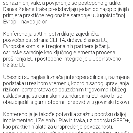
se razmjenjivale, a povjerenje se postepeno gradilo.
Danas Zelene trake predstavljaju jedan od najopipljivijih
primjera praktične regionalne saradnje u Jugoistočnoj
Evropi - naveo je on.
Konferencija u Atini potvrdila je zajedničku
posvećenost strana CEFTA, država članica EU,
Evropske komisije i regionalnih partnera jačanju
carinske saradnje kao ključnog elementa procesa
proširenja EU i postepene integracije u Jedinstveno
tržište EU.
Učesnici su naglasili značaj interoperabilnosti, razmjene
podataka u realnom vremenu, koordinisanog upravljanja
rizikom, partnerstava sa pouzdanim trgovcima i bližeg
usklađivanja sa carinskim standardima EU, kako bi se
obezbijedili sigurni, otporni i predvidivi trgovinski tokovi.
Konferencija je takođe potvrdila snažnu podršku daljoj
implementaciji Zelenih i Plavih traka, uz podršku SEED+,
kao praktičnih alata za unapređenje povezanosti,
smanjenje barijera i jačanje operativne saradnje između