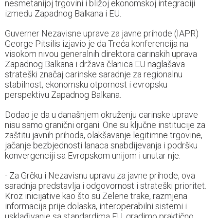
nesmetanijoj trgovini i bližoj ekonomskoj integraciji
između Zapadnog Balkana i EU.
Guverner Nezavisne uprave za javne prihode (IAPR)
George Pitsilis izjavio je da Treća konferencija na
visokom nivou generalnih direktora carinskih uprava
Zapadnog Balkana i država članica EU naglašava
strateški značaj carinske saradnje za regionalnu
stabilnost, ekonomsku otpornost i evropsku
perspektivu Zapadnog Balkana.
Dodao je da u današnjem okruženju carinske uprave
nisu samo granični organi. One su ključne institucije za
zaštitu javnih prihoda, olakšavanje legitimne trgovine,
jačanje bezbjednosti lanaca snabdijevanja i podršku
konvergenciji sa Evropskom unijom i unutar nje.
- Za Grčku i Nezavisnu upravu za javne prihode, ova
saradnja predstavlja i odgovornost i strateški prioritet.
Kroz inicijative kao što su Zelene trake, razmjena
informacija prije dolaska, interoperabilni sistemi i
usklađivanje sa standardima EU, gradimo praktično