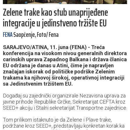
Zelene trake kao stub unaprijeđene
integracije u jedinstveno tržište EU
FENA
Saopćenje, Foto/ Fena
SARAJEVO/ATINA, 11. juna (FENA) - Treća
konferencija na visokom nivou generalnih direktora
carinskih uprava Zapadnog Balkana i država članica
EU održana je danas u Atini, čime je napravljen
značajan iskorak od političke podrške Zelenim
trakama ka njihovoj širokoj, operativnoj integraciji
sa Jedinstvenim tržištem EU.
Događaj su zajednički organizirale Nezavisna uprava za
javne prihode Republike Grčke, Sekretarijat CEFTA kroz
SEED+ akciju i Stalni sekretarijat Transportne zajednice.
Tom prilikom istaknuto je da Zelene i Plave trake,
podržane kroz SEED+, predstavljaju konkretan korak ka