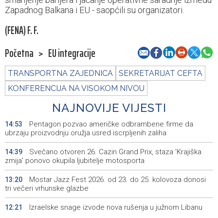
Zapadnog Balkana i EU - saopćili su organizatori.
(FENA) F. F.
Početna
>
EU integracije
TRANSPORTNA ZAJEDNICA
SEKRETARIJAT CEFTA
KONFERENCIJA NA VISOKOM NIVOU
NAJNOVIJE VIJESTI
Pentagon pozvao američke odbrambene firme da
14:53
ubrzaju proizvodnju oružja usred iscrpljenih zaliha
Svečano otvoren 26. Cazin Grand Prix, staza 'Krajiška
14:39
zmija' ponovo okupila ljubitelje motosporta
Mostar Jazz Fest 2026. od 23. do 25. kolovoza donosi
13:20
tri večeri vrhunske glazbe
Izraelske snage izvode nova rušenja u južnom Libanu
12:21