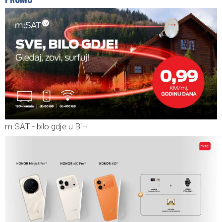
m:SAT - bilo gdje u BiH