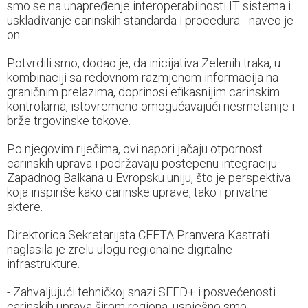
smo se na unapređenje interoperabilnosti IT sistema i
usklađivanje carinskih standarda i procedura - naveo je
on.
Potvrdili smo, dodao je, da inicijativa Zelenih traka, u
kombinaciji sa redovnom razmjenom informacija na
graničnim prelazima, doprinosi efikasnijim carinskim
kontrolama, istovremeno omogućavajući nesmetanije i
brže trgovinske tokove.
Po njegovim riječima, ovi napori jačaju otpornost
carinskih uprava i podržavaju postepenu integraciju
Zapadnog Balkana u Evropsku uniju, što je perspektiva
koja inspiriše kako carinske uprave, tako i privatne
aktere.
Direktorica Sekretarijata CEFTA Pranvera Kastrati
naglasila je zrelu ulogu regionalne digitalne
infrastrukture.
- Zahvaljujući tehničkoj snazi SEED+ i posvećenosti
carinskih uprava širom regiona, uspješno smo