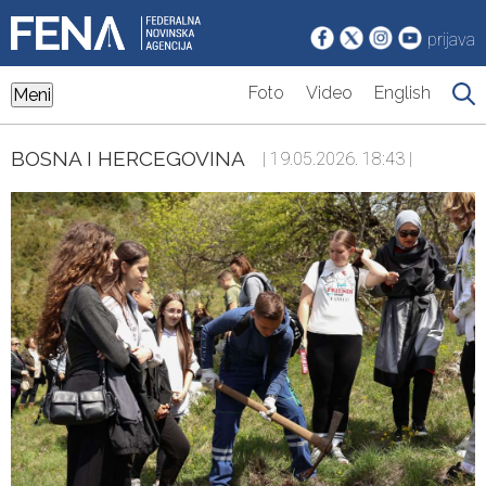
prijava
Foto
Video
English
Meni
BOSNA I HERCEGOVINA
| 19.05.2026. 18:43 |