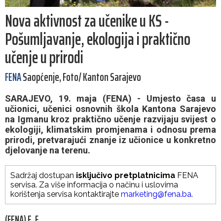
Nova aktivnost za učenike u KS -
Pošumljavanje, ekologija i praktično
učenje u prirodi
FENA
Saopćenje, Foto/ Kanton Sarajevo
SARAJEVO, 19. maja (FENA) - Umjesto časa u
učionici, učenici osnovnih škola Kantona Sarajevo
na Igmanu kroz praktično učenje razvijaju svijest o
ekologiji, klimatskim promjenama i odnosu prema
prirodi, pretvarajući znanje iz učionice u konkretno
djelovanje na terenu.
Sadržaj dostupan
isključivo pretplatnicima
FENA
servisa. Za više informacija o načinu i uslovima
korištenja servisa kontaktirajte
marketing@fena.ba
.
(FENA) E. F.