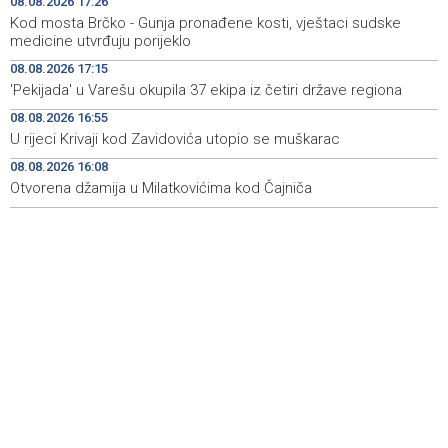
08.08.2026 17:26
Kod mosta Brčko - Gunja pronađene kosti, vještaci sudske
Otvorena džamija u Milatkovićima kod Čajniča
16:08
medicine utvrđuju porijeklo
08.08.2026 17:15
Zmajice se okupile u Mostaru: Reprezentacija BiH kreće
15:55
'Pekijada' u Varešu okupila 37 ekipa iz četiri države regiona
po novu mediteransku priču
08.08.2026 16:55
SFF - Specijalna predfestivalska projekcija restauriranog
15:55
U rijeci Krivaji kod Zavidovića utopio se muškarac
filma 'Žena s krajolikom' Ivice Matića
08.08.2026 16:08
Otvorena džamija u Milatkovićima kod Čajniča
Požar kod Konjica i dalje aktivan, stanje bolje nego
15:37
jutros