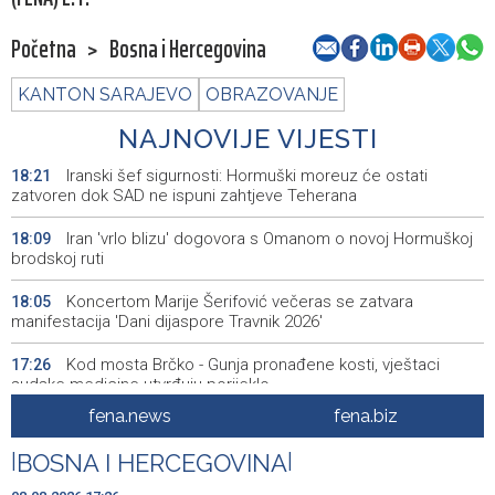
Početna
>
Bosna i Hercegovina
KANTON SARAJEVO
OBRAZOVANJE
NAJNOVIJE VIJESTI
Iranski šef sigurnosti: Hormuški moreuz će ostati
18:21
zatvoren dok SAD ne ispuni zahtjeve Teherana
Iran 'vrlo blizu' dogovora s Omanom o novoj Hormuškoj
18:09
brodskoj ruti
Koncertom Marije Šerifović večeras se zatvara
18:05
manifestacija 'Dani dijaspore Travnik 2026'
Kod mosta Brčko - Gunja pronađene kosti, vještaci
17:26
sudske medicine utvrđuju porijeklo
fena.news
fena.biz
'Pekijada' u Varešu okupila 37 ekipa iz četiri države
17:15
regiona
|
BOSNA I HERCEGOVINA
|
U rijeci Krivaji kod Zavidovića utopio se muškarac
16:55