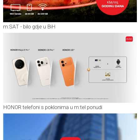
m:SAT - bilo gdje u BiH
HONOR telefoni s poklonima u m:tel ponudi