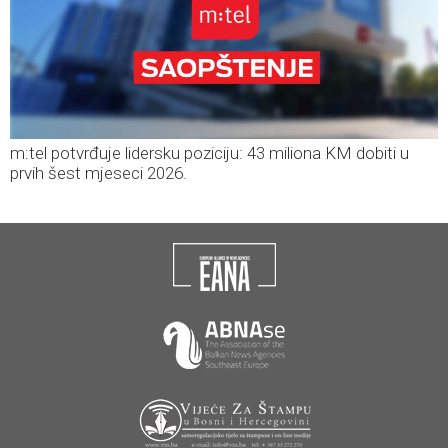
m:tel potvrđuje lidersku poziciju: 43 miliona KM dobiti u
prvih šest mjeseci 2026.