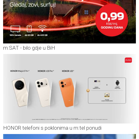
m:SAT - bilo gdje u BiH
HONOR telefoni s poklonima u m:tel ponudi