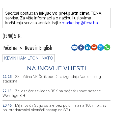
Sadržaj dostupan
isključivo pretplatnicima
FENA
servisa. Za više informacija o načinu i uslovima
korištenja servisa kontaktirajte
marketing@fena.ba
.
(FENA) S. R.
Početna
>
News in English
KEVIN HAMILTON
NATO
NAJNOVIJE VIJESTI
Skupština NK Čelik podržala izgradnju Nacionalnog
22:25
stadiona
Željezničar savladao BSK na početku nove sezone
22:13
Wwin lige BiH
Miljanović i Suljić ostale bez polufinala na 100 m pr., svi
20:46
bh. predstavnici okončali nastup na SP-u