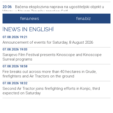
Bačena eksplozivna naprava na ugostiteljski objekt u
20:06
Vitezu, u Novom Travniku zapaljen Golf
fena.news
fena.biz
Galerija ULUPUBiH otvara novu izlagačku sezonu,
20:01
predstavlja novi izlagački program
|
NEWS IN ENGLISH
|
Faris Dževahirić novi nogometaš Veleža
19:44
07.08.2026 19:21
Announcement of events for Saturday, 8 August 2026
Announcement of events for Saturday, 8 August 2026
19:21
07.08.2026 19:03
Sarajevo Film Festival presents Kinoscope and Kinoscope
Rudari Milanovića ubijedili da ode kući, Memčić se već
19:10
Surreal programs
ponovo vratio u jamu 'Raspotočje'
07.08.2026 18:58
Sarajevo Film Festival presents Kinoscope and
19:03
Fire breaks out across more than 40 hectares in Grude,
Kinoscope Surreal programs
firefighters and Air Tractors on the ground
07.08.2026 18:32
Najave događaja za 8. 8. 2026. godine (subota)
19:00
Second Air Tractor joins firefighting efforts in Konjic, third
expected on Saturday