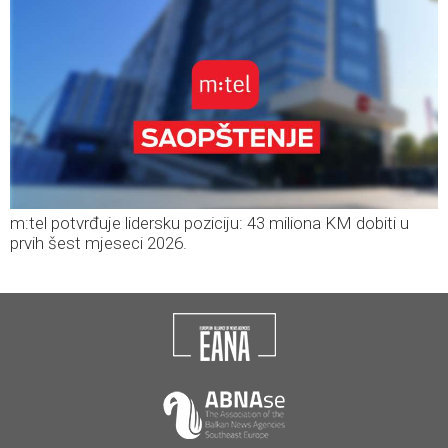
m:tel potvrđuje lidersku poziciju: 43 miliona KM dobiti u
prvih šest mjeseci 2026.