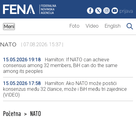
prijava
Foto
Video
English
Meni
NATO
| 07.08.2026. 15:37 |
15.05.2026 19:18
Hamilton: If NATO can achieve
consensus among 32 members, BiH can do the same
among its peoples
15.05.2026 17:58
Hamilton: Ako NATO može postići
konsenzus među 32 članice, može i BiH među tri zajednice
(VIDEO)
Početna
>
NATO