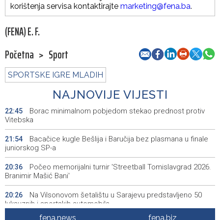
korištenja servisa kontaktirajte
marketing@fena.ba
.
(FENA) E. F.
Početna
>
Sport
SPORTSKE IGRE MLADIH
NAJNOVIJE VIJESTI
Borac minimalnom pobjedom stekao prednost protiv
22:45
Vitebska
Bacačice kugle Bešlija i Baručija bez plasmana u finale
21:54
juniorskog SP-a
Počeo memorijalni turnir 'Streetball Tomislavgrad 2026.
20:36
Branimir Mašić Bani'
Na Vilsonovom šetalištu u Sarajevu predstavljeno 50
20:26
luksuznih i sportskih automobila
fena.news
fena.biz