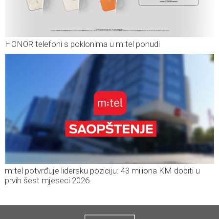
HONOR telefoni s poklonima u m:tel ponudi
m:tel potvrđuje lidersku poziciju: 43 miliona KM dobiti u
prvih šest mjeseci 2026.