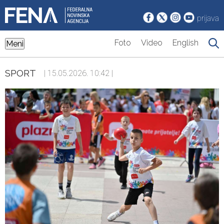
prijava
Foto
Video
English
Meni
SPORT
| 15.05.2026. 10:42 |