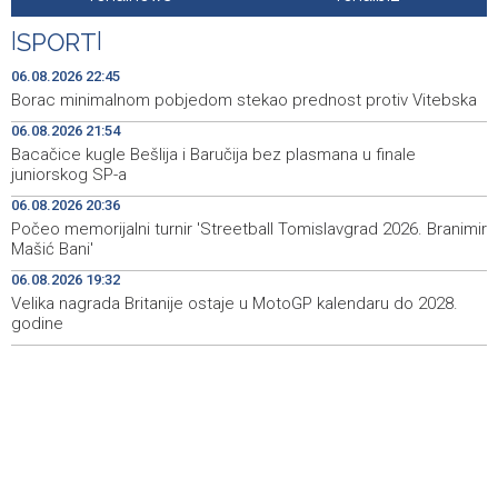
Announcement of events for Friday, 7 August 2026
20:01
|
SPORT
|
Drugi Festival bakri okupio mještane i posjetitelje kod
19:55
Livna
06.08.2026 22:45
Borac minimalnom pobjedom stekao prednost protiv Vitebska
Novi Travnik receives first direct EU funding for UNESCO
19:45
06.08.2026 21:54
heritage project
Bacačice kugle Bešlija i Baručija bez plasmana u finale
juniorskog SP-a
Crishock: OHR maintains an open dialogue with all
19:33
political stakeholders in BiH
06.08.2026 20:36
Počeo memorijalni turnir 'Streetball Tomislavgrad 2026. Branimir
Velika nagrada Britanije ostaje u MotoGP kalendaru do
19:32
Mašić Bani'
2028. godine
06.08.2026 19:32
Velika nagrada Britanije ostaje u MotoGP kalendaru do 2028.
Španska krajnja ljevica i desnica ujedinjene protiv
19:29
Maroka kao suorganizatora SP 2030.
godine