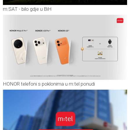
m:SAT - bilo gdje u BiH
HONOR telefoni s poklonima u m:tel ponudi