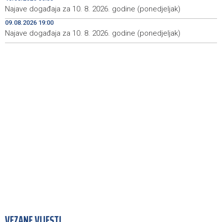
Izdato narandžasto upozorenje zbog visoke
09:51
Najave događaja za 10. 8. 2026. godine (ponedjeljak)
temperature zraka
09.08.2026 19:00
Najave događaja za 10. 8. 2026. godine (ponedjeljak)
Šesta 'Maslenicijada' u Arapuši okupila ljubitelje
09:34
tradicionalne kuhinje
VEZANE VIJESTI