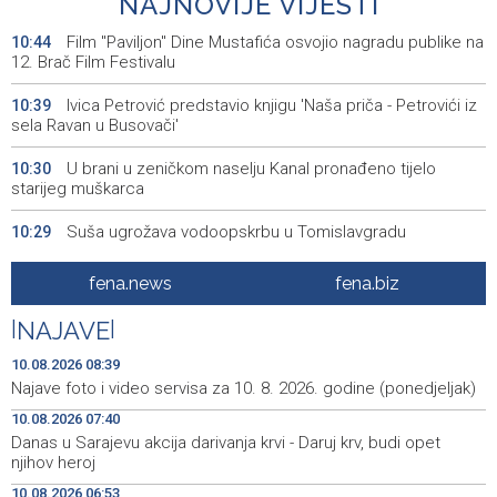
NAJNOVIJE VIJESTI
Film "Paviljon" Dine Mustafića osvojio nagradu publike na
10:44
12. Brač Film Festivalu
Ivica Petrović predstavio knjigu 'Naša priča - Petrovići iz
10:39
sela Ravan u Busovači'
U brani u zeničkom naselju Kanal pronađeno tijelo
10:30
starijeg muškarca
Suša ugrožava vodoopskrbu u Tomislavgradu
10:29
Počela prodaja ulaznica za SFF u glavnom Box Officeu u
10:28
fena.news
fena.biz
BKC-u
|
NAJAVE
|
Tužilaštvo USK predložilo pritvor za ženu osumnjičenu
10:12
za ubistvo supruga
10.08.2026 08:39
Najave foto i video servisa za 10. 8. 2026. godine (ponedjeljak)
Saopćenje za javnost PSS
10:08
10.08.2026 07:40
Danas u Sarajevu akcija darivanja krvi - Daruj krv, budi opet
KCUS i SKB Mostar iskazali interes za suradnju s
10:02
njihov heroj
transplantacijskim centrima članica Eurotransplanta
10.08.2026 06:53