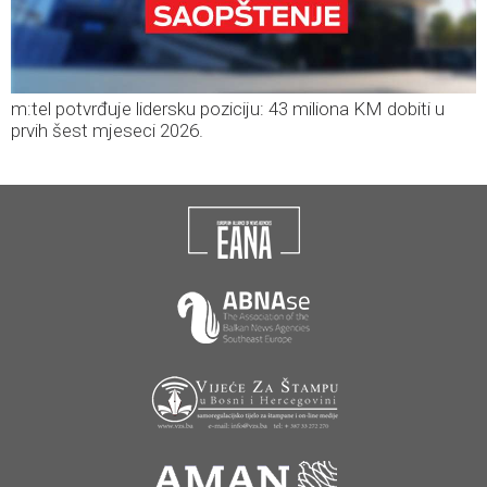
m:tel potvrđuje lidersku poziciju: 43 miliona KM dobiti u
prvih šest mjeseci 2026.