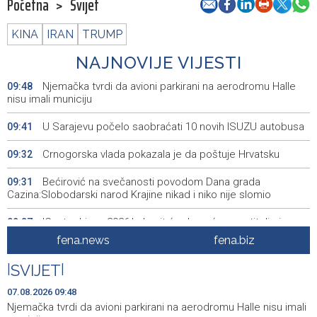
Početna
>
Svijet
KINA
IRAN
TRUMP
NAJNOVIJE VIJESTI
Njemačka tvrdi da avioni parkirani na aerodromu Halle
09:48
nisu imali municiju
U Sarajevu počelo saobraćati 10 novih ISUZU autobusa
09:41
Crnogorska vlada pokazala je da poštuje Hrvatsku
09:32
Bećirović na svečanosti povodom Dana grada
09:31
Cazina:Slobodarski narod Krajine nikad i niko nije slomio
'Gastro Livno 2026.' okupit će domaće ugostitelje i
09:27
proizvođače
fena.news
fena.biz
Crishock posjetio IDDEEA-u: Zajednička opredijeljenost
09:25
|
SVIJET
|
za nastavak saradnje
07.08.2026 09:48
Kajganić i ambasador Irske o vladavini prava i
09:25
Njemačka tvrdi da avioni parkirani na aerodromu Halle nisu imali
evropskom putu BiH