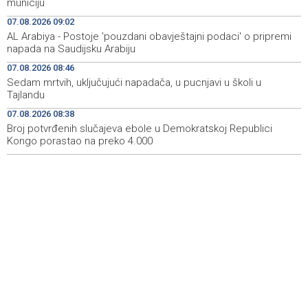
municiju
07.08.2026 09:02
Aktivan požar kod Konjica, u gašenju sudjelovali Air
09:07
AL Arabiya - Postoje 'pouzdani obavještajni podaci' o pripremi
Tractor i helikopter OS-a BiH
napada na Saudijsku Arabiju
AL Arabiya - Postoje 'pouzdani obavještajni podaci' o
09:02
07.08.2026 08:46
pripremi napada na Saudijsku Arabiju
Sedam mrtvih, uključujući napadača, u pucnjavi u školi u
Tajlandu
Lawmakers urge Trump to impose sanctions on Dodik
08:57
07.08.2026 08:38
Broj potvrđenih slučajeva ebole u Demokratskoj Republici
Kongo porastao na preko 4.000