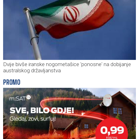
Dvije bivše iranske nogometašice 'ponosne' na dobijanje
australskog državljanstva
PROMO