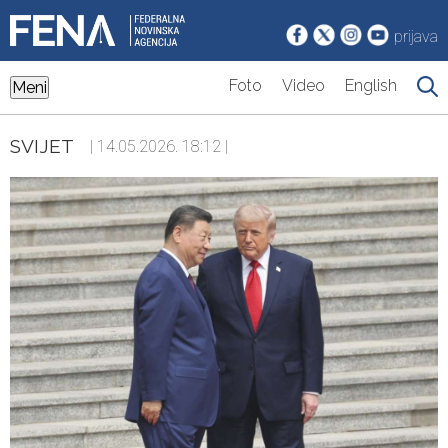
prijava
Foto
Video
English
Meni
SVIJET
| 14.05.2026. 18:12 |