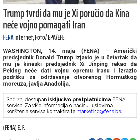
Trump tvrdi da mu je Xi poručio da Kina
neće vojno pomagati Iran
FENA
Internet, Foto/ EPA/EFE
WASHINGTON, 14. maja (FENA) - Američki
predsjednik Donald Trump izjavio je u četvrtak da
mu je kineski predsjednik Xi Jinping rekao da
Peking neće dati vojnu opremu Iranu i izrazio
podršku za održavanje otvorenog Hormuškog
moreuza, javlja Anadolija.
Sadržaj dostupan
isključivo pretplatnicima
FENA
servisa. Za više informacija o načinu i uslovima
korištenja servisa kontaktirajte
marketing@fena.ba
.
(FENA) E. F.