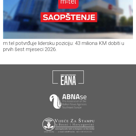
m:tel potvrđuje lidersku poziciju: 43 miliona KM dobiti u
prvih šest mjeseci 2026.