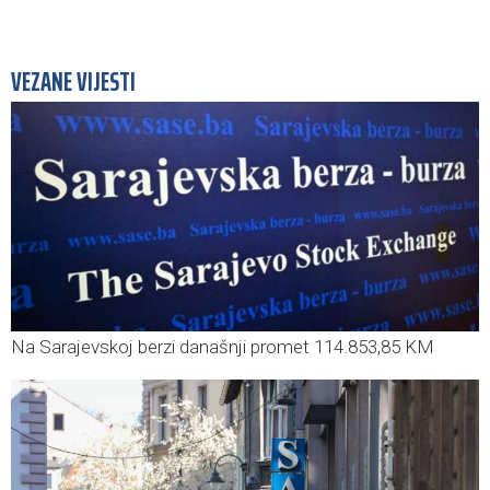
VEZANE VIJESTI
Na Sarajevskoj berzi današnji promet 114.853,85 KM