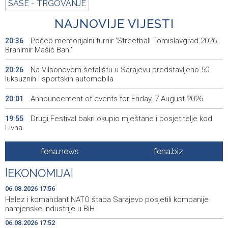
SASE - TRGOVANJE
NAJNOVIJE VIJESTI
Počeo memorijalni turnir 'Streetball Tomislavgrad 2026.
20:36
Branimir Mašić Bani'
Na Vilsonovom šetalištu u Sarajevu predstavljeno 50
20:26
luksuznih i sportskih automobila
Announcement of events for Friday, 7 August 2026
20:01
Drugi Festival bakri okupio mještane i posjetitelje kod
19:55
Livna
Novi Travnik receives first direct EU funding for UNESCO
19:45
fena.news
fena.biz
heritage project
|
EKONOMIJA
|
Crishock: OHR maintains an open dialogue with all
19:33
political stakeholders in BiH
06.08.2026 17:56
Helez i komandant NATO štaba Sarajevo posjetili kompanije
Velika nagrada Britanije ostaje u MotoGP kalendaru do
19:32
namjenske industrije u BiH
2028. godine
06.08.2026 17:52