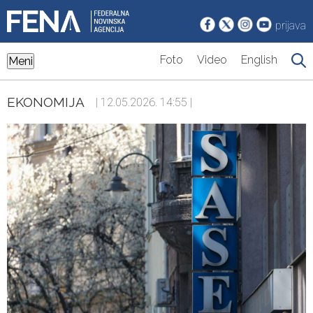
prijava
Foto
Video
English
Meni
EKONOMIJA
| 12.05.2026. 14:55 |