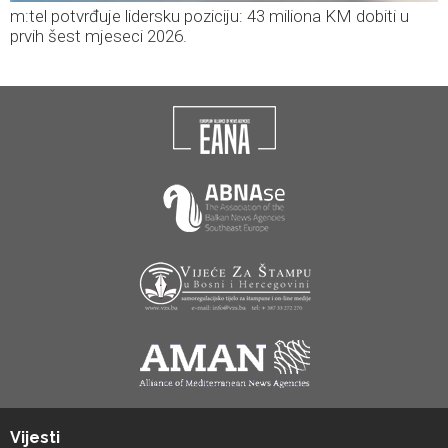
m:tel potvrđuje lidersku poziciju: 43 miliona KM dobiti u
prvih šest mjeseci 2026.
Vijesti