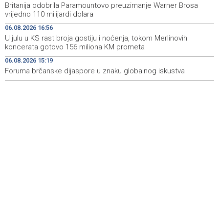
Britanija odobrila Paramountovo preuzimanje Warner Brosa
Španska krajnja ljevica i desnica ujedinjene protiv
19:29
vrijedno 110 milijardi dolara
Maroka kao suorganizatora SP 2030.
06.08.2026 16:56
Grad Novi Travnik prvi put izravno dobio sredstva
19:27
U julu u KS rast broja gostiju i noćenja, tokom Merlinovih
Europske unije
koncerata gotovo 156 miliona KM prometa
06.08.2026 15:19
Soreca says SEPA application marks important
19:16
milestone on BiH's EU path
Foruma brčanske dijaspore u znaku globalnog iskustva