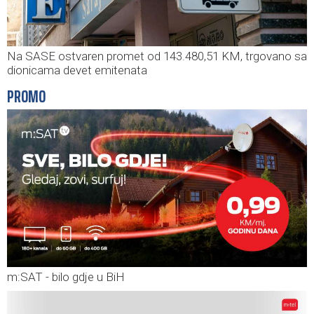
Na SASE ostvaren promet od 143.480,51 KM, trgovano sa
dionicama devet emitenata
PROMO
m:SAT - bilo gdje u BiH