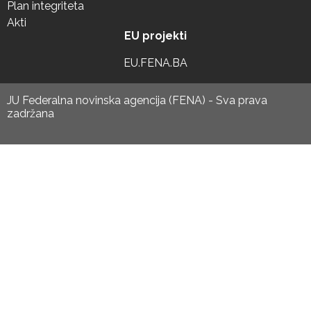
Plan integriteta
Akti
EU projekti
EU.FENA.BA
JU Federalna novinska agencija (FENA) - Sva prava
zadržana