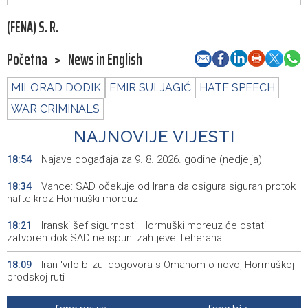
(FENA) S. R.
Početna
>
News in English
MILORAD DODIK
EMIR SULJAGIĆ
HATE SPEECH
WAR CRIMINALS
NAJNOVIJE VIJESTI
Najave događaja za 9. 8. 2026. godine (nedjelja)
18:54
Vance: SAD očekuje od Irana da osigura siguran protok
18:34
nafte kroz Hormuški moreuz
Iranski šef sigurnosti: Hormuški moreuz će ostati
18:21
zatvoren dok SAD ne ispuni zahtjeve Teherana
Iran 'vrlo blizu' dogovora s Omanom o novoj Hormuškoj
18:09
brodskoj ruti
Koncertom Marije Šerifović večeras se zatvara
18:05