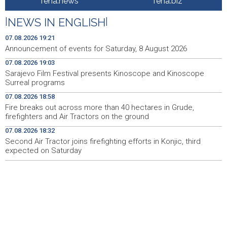
fena.news
fena.biz
manifestacija 'Dani dijaspore Travnik 2026'
|
NEWS IN ENGLISH
|
Kod mosta Brčko - Gunja pronađene kosti, vještaci
17:26
sudske medicine utvrđuju porijeklo
07.08.2026 19:21
Announcement of events for Saturday, 8 August 2026
'Pekijada' u Varešu okupila 37 ekipa iz četiri države
17:15
07.08.2026 19:03
regiona
Sarajevo Film Festival presents Kinoscope and Kinoscope
Surreal programs
U rijeci Krivaji kod Zavidovića utopio se muškarac
16:55
07.08.2026 18:58
Otvorena džamija u Milatkovićima kod Čajniča
16:08
Fire breaks out across more than 40 hectares in Grude,
firefighters and Air Tractors on the ground
Zmajice se okupile u Mostaru: Reprezentacija BiH kreće
15:55
07.08.2026 18:32
po novu mediteransku priču
Second Air Tractor joins firefighting efforts in Konjic, third
expected on Saturday