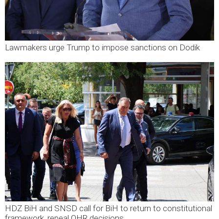
Lawmakers urge Trump to impose sanctions on Dodik
HDZ BiH and SNSD call for BiH to return to constitutional
framework, repeal OHR decisions