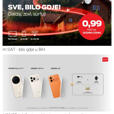
m:SAT - bilo gdje u BiH