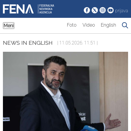
prijava
Foto
Video
English
Meni
NEWS IN ENGLISH
| 11.05.2026. 11:51 |