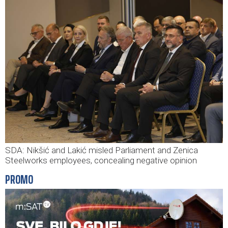
SDA: Nikšić and Lakić misled Parliament and Zenica
Steelworks employees, concealing negative opinion
PROMO