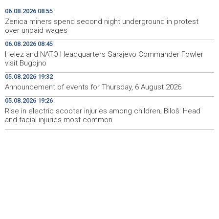
odgovor 2026'
06.08.2026 08:55
Zenica miners spend second night underground in protest
Kantonalni ured Zenica jedini prikupio više poreza nego
09:10
over unpaid wages
prošle godine
06.08.2026 08:45
Helez and NATO Headquarters Sarajevo Commander Fowler
Travnik: Noć robotike privukla veliki broj građana (VIDEO)
09:09
visit Bugojno
Više požara zabilježeno u HNŽ-u, vatrogasci i dalje na
09:06
05.08.2026 19:32
terenu kod Konjica
Announcement of events for Thursday, 6 August 2026
05.08.2026 19:26
Danas u BiH sunčano i vruće, temperature od 34 do 41
08:59
stepen
Rise in electric scooter injuries among children; Biloš: Head
and facial injuries most common