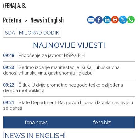
(FENA) A. B.
Početna
>
News in English
SDA
MILORAD DODIK
NAJNOVIJE VIJESTI
Priopćenje za javnost HSP-a BiH
09:48
Sedmo izdanje manifestacije 'Kušaj ljubuška vina'
09:23
donosi vrhunska vina, gastronomiju i glazbu
Čitluk: U dvije prometne nezgode teško ozlijeđena
09:22
dvojica motociklista
State Department: Razgovori Libana i Izraela nastavljaju
09:21
se danas
Profit Commerzbanke se skoro udvostručio usljed
09:20
fena.news
fena.biz
zahuktavanja ponude UniCredita za preuzimanje
|
NEWS IN ENGLISH
|
EUFOR izveo vježbu nedaleko od Foče, uoči vježbe 'Brzi
09:20