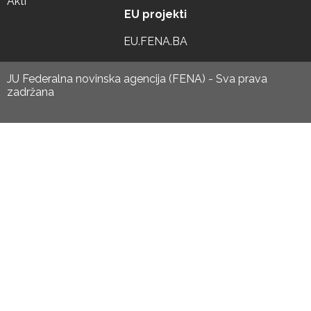
Akti
EU projekti
EU.FENA.BA
JU Federalna novinska agencija (FENA) - Sva prava
zadržana