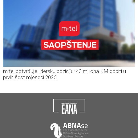
m:tel potvrđuje lidersku poziciju: 43 miliona KM dobiti u
prvih šest mjeseci 2026.