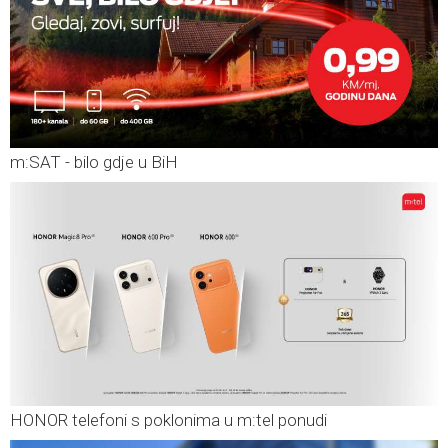
m:SAT - bilo gdje u BiH
HONOR telefoni s poklonima u m:tel ponudi