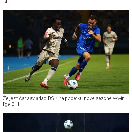
BiH
Željezničar savladao BSK na početku nove sezone Wwin
lige BiH