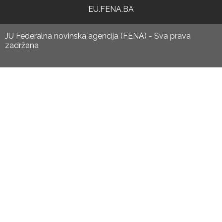
EU.FENA.BA
JU Federalna novinska agencija (FENA) - Sva prava
zadržana