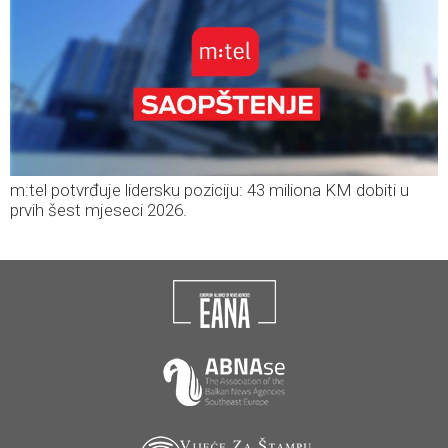
m:tel potvrđuje lidersku poziciju: 43 miliona KM dobiti u
prvih šest mjeseci 2026.