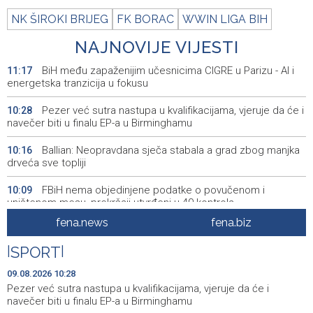
NK ŠIROKI BRIJEG
FK BORAC
WWIN LIGA BIH
NAJNOVIJE VIJESTI
BiH među zapaženijim učesnicima CIGRE u Parizu - AI i
11:17
energetska tranzicija u fokusu
Pezer već sutra nastupa u kvalifikacijama, vjeruje da će i
10:28
navečer biti u finalu EP-a u Birminghamu
Ballian: Neopravdana sječa stabala a grad zbog manjka
10:16
drveća sve topliji
FBiH nema objedinjene podatke o povučenom i
10:09
uništenom mesu, prekršaji utvrđeni u 40 kontrola
fena.news
fena.biz
Marija Šerifović pred više hiljada posjetitelja na Piroti
10:03
zatvorila 'Dane dijaspore 2026' u Travniku
|
SPORT
|
Kušljugić: Sprječavanje dehidracije i pregrijavanja ključni
09:28
09.08.2026 10:28
za očuvanje zdravlja srca tokom vrućina
Pezer već sutra nastupa u kvalifikacijama, vjeruje da će i
navečer biti u finalu EP-a u Birminghamu
U jami 'Raspotočje' petu noć prenoćilo devet zeničkih
09:27