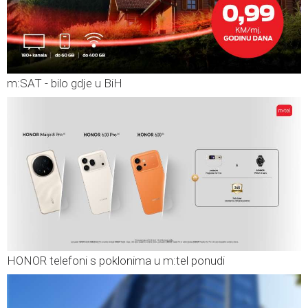
m:SAT - bilo gdje u BiH
HONOR telefoni s poklonima u m:tel ponudi