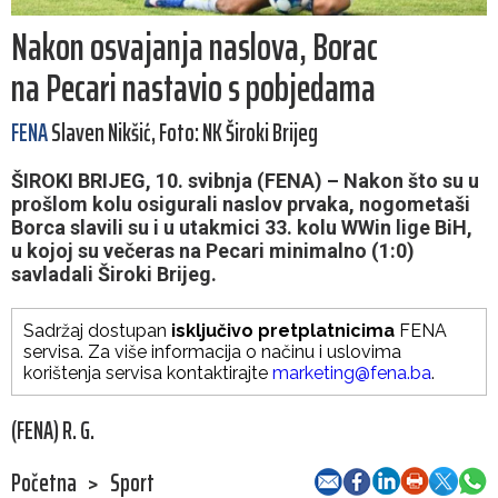
Nakon osvajanja naslova, Borac
na Pecari nastavio s pobjedama
FENA
Slaven Nikšić, Foto: NK Široki Brijeg
ŠIROKI BRIJEG, 10. svibnja (FENA) – Nakon što su u
prošlom kolu osigurali naslov prvaka, nogometaši
Borca slavili su i u utakmici 33. kolu WWin lige BiH,
u kojoj su večeras na Pecari minimalno (1:0)
savladali Široki Brijeg.
Sadržaj dostupan
isključivo pretplatnicima
FENA
servisa. Za više informacija o načinu i uslovima
korištenja servisa kontaktirajte
marketing@fena.ba
.
(FENA) R. G.
Početna
>
Sport