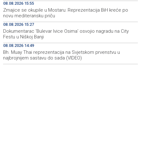
08.08.2026 15:55
rudara
Zmajice se okupile u Mostaru: Reprezentacija BiH kreće po
novu mediteransku priču
Gosti iz regiona okupirali Jahorinu, mnogi zbog popusta
09:20
umjesto mora izabrali planinu
08.08.2026 15:27
Dokumentarac 'Bulevar Ivice Osima' osvojio nagradu na City
Požar kod Konjica lokaliziran, vatrogasci i dalje na
09:17
Festu u Niškoj Banji
terenu
08.08.2026 14:49
Bh. Muay Thai reprezentacija na Svjetskom prvenstvu u
U Stupama održan prvi „Gastro Livno“: Više od 20 jela
09:09
predstavilo raznolikost livanjske gastronomije
najbrojnijem sastavu do sada (VIDEO)