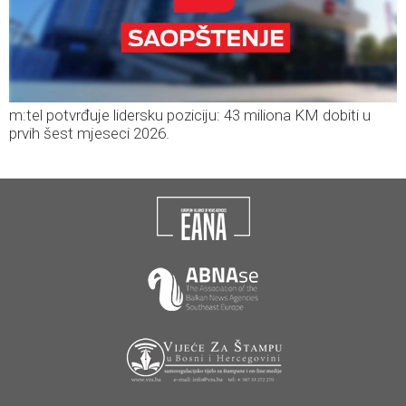
m:tel potvrđuje lidersku poziciju: 43 miliona KM dobiti u
prvih šest mjeseci 2026.