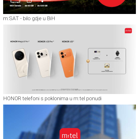
m:SAT - bilo gdje u BiH
HONOR telefoni s poklonima u m:tel ponudi