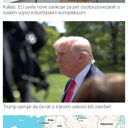
Kallas: EU uvela nove sankcije za pet osoba povezanih s
ruskim vojno-industrijskim kompleksom
Trump vjeruje da će rat s Iranom uskoro biti završen