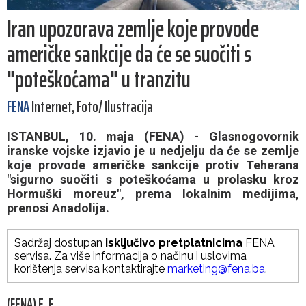
Iran upozorava zemlje koje provode
američke sankcije da će se suočiti s
"poteškoćama" u tranzitu
FENA
Internet, Foto/ Ilustracija
ISTANBUL, 10. maja (FENA) - Glasnogovornik
iranske vojske izjavio je u nedjelju da će se zemlje
koje provode američke sankcije protiv Teherana
"sigurno suočiti s poteškoćama u prolasku kroz
Hormuški moreuz", prema lokalnim medijima,
prenosi Anadolija.
Sadržaj dostupan
isključivo pretplatnicima
FENA
servisa. Za više informacija o načinu i uslovima
korištenja servisa kontaktirajte
marketing@fena.ba
.
(FENA) E. F.