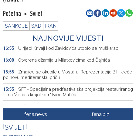
Početna
>
Svijet
SANKCIJE
SAD
IRAN
NAJNOVIJE VIJESTI
U rijeci Krivaji kod Zavidovića utopio se muškarac
16:55
Otvorena džamija u Milatkovićima kod Čajniča
16:08
Zmajice se okupile u Mostaru: Reprezentacija BiH kreće
15:55
po novu mediteransku priču
SFF - Specijalna predfestivalska projekcija restauriranog
15:55
filma 'Žena s krajolikom' Ivice Matića
Požar kod Konjica i dalje aktivan, stanje bolje nego
15:37
jutros
fena.news
fena.biz
Dokumentarac 'Bulevar Ivice Osima' osvojio nagradu na
15:27
|
SVIJET
|
City Festu u Niškoj Banji