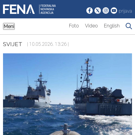
prijava
Foto
Video
English
Meni
SVIJET
| 10.05.2026. 13:26 |