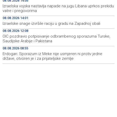
08.08.2026 14:05
Konjic ugostio 23 folklorna društva na 26.
15:09
Izraelska vojska nastavlja napade na jugu Libana uprkos prekidu
Međunarodnom festivalu ‘Konjička sehara’
vatre i pregovorima
08.08.2026 14:01
Vozači u HBŽ-u pozvani na oprez zbog divljih konja na
15:05
Izraelske snage izvršile raciju u gradu na Zapadnoj obali
cestama
08.08.2026 12:08
Bh. Muay Thai reprezentacija na Svjetskom prvenstvu u
14:49
OIC pozdravio potpisivanje odbrambenog sporazuma Turske,
najbrojnijem sastavu do sada (VIDEO)
Saudijske Arabije i Pakistana
08.08.2026 08:55
Sutra sunčano, dnevna temperatura od 27 do 33, na
14:30
jugu do 39 stepeni
Erdogan: Sporazum iz Meke nije usmjeren ni protiv jedne
države, otvoren je i za prijateljske zemlje