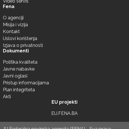
Video servis
Fena
O agenciji
Misija i vizija
Kontakt
Uslovi korištenja
Izjava o privatnosti
Dokumenti
Politika kvaliteta
Javne nabavke
Javni oglasi
Pristup informacijama
Plan integriteta
Akti
EU projekti
EU.FENA.BA
JU Federalna novinska agencija (FENA) - Sva prava