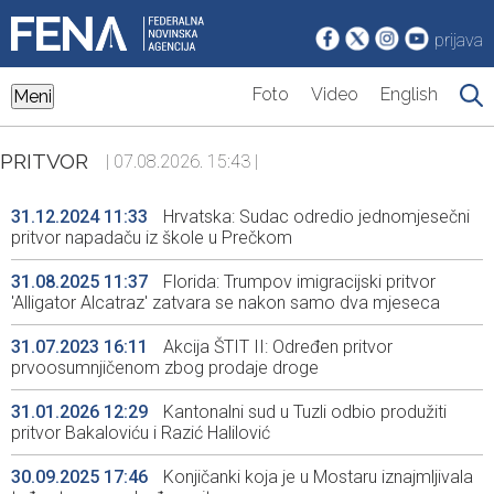
prijava
Foto
Video
English
Meni
PRITVOR
| 07.08.2026. 15:43 |
31.12.2024 11:33
Hrvatska: Sudac odredio jednomjesečni
pritvor napadaču iz škole u Prečkom
31.08.2025 11:37
Florida: Trumpov imigracijski pritvor
'Alligator Alcatraz' zatvara se nakon samo dva mjeseca
31.07.2023 16:11
Akcija ŠTIT II: Određen pritvor
prvoosumnjičenom zbog prodaje droge
31.01.2026 12:29
Kantonalni sud u Tuzli odbio produžiti
pritvor Bakaloviću i Razić Halilović
30.09.2025 17:46
Konjičanki koja je u Mostaru iznajmljivala