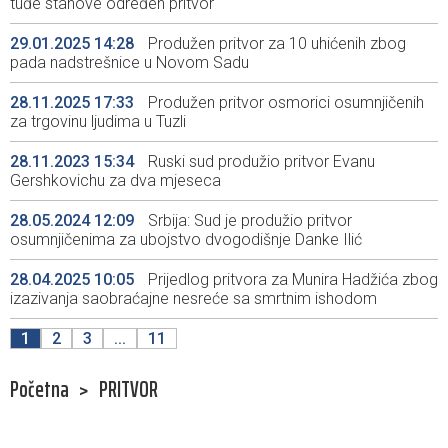
tuđe stanove određen pritvor
29.01.2025 14:28
Produžen pritvor za 10 uhićenih zbog
pada nadstrešnice u Novom Sadu
28.11.2025 17:33
Produžen pritvor osmorici osumnjičenih
za trgovinu ljudima u Tuzli
28.11.2023 15:34
Ruski sud produžio pritvor Evanu
Gershkovichu za dva mjeseca
28.05.2024 12:09
Srbija: Sud je produžio pritvor
osumnjičenima za ubojstvo dvogodišnje Danke Ilić
28.04.2025 10:05
Prijedlog pritvora za Munira Hadžića zbog
izazivanja saobraćajne nesreće sa smrtnim ishodom
1
2
3
...
11
Početna
>
PRITVOR