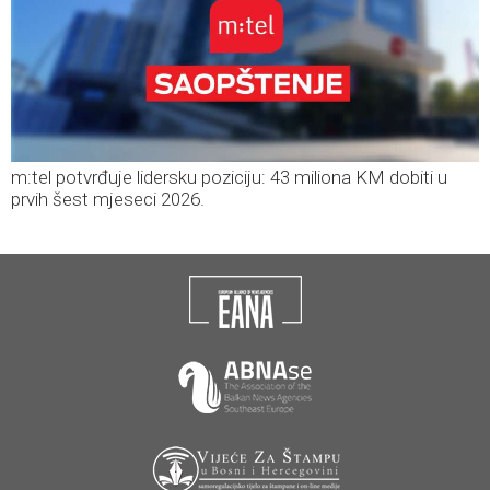
m:tel potvrđuje lidersku poziciju: 43 miliona KM dobiti u
prvih šest mjeseci 2026.