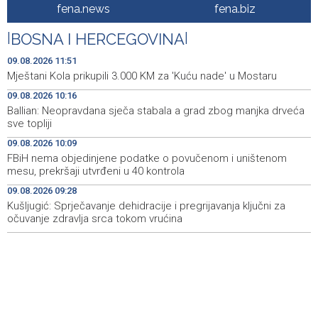
BiH među zapaženijim učesnicima CIGRE u Parizu - AI i
11:17
fena.news
fena.biz
energetska tranzicija u fokusu
|
BOSNA I HERCEGOVINA
|
Pezer već sutra nastupa u kvalifikacijama, vjeruje da će i
10:28
navečer biti u finalu EP-a u Birminghamu
09.08.2026 11:51
Mještani Kola prikupili 3.000 KM za 'Kuću nade' u Mostaru
Ballian: Neopravdana sječa stabala a grad zbog manjka
10:16
09.08.2026 10:16
drveća sve topliji
Ballian: Neopravdana sječa stabala a grad zbog manjka drveća
sve topliji
FBiH nema objedinjene podatke o povučenom i
10:09
uništenom mesu, prekršaji utvrđeni u 40 kontrola
09.08.2026 10:09
FBiH nema objedinjene podatke o povučenom i uništenom
Marija Šerifović pred više hiljada posjetitelja na Piroti
10:03
mesu, prekršaji utvrđeni u 40 kontrola
zatvorila 'Dane dijaspore 2026' u Travniku
09.08.2026 09:28
Kušljugić: Sprječavanje dehidracije i pregrijavanja ključni za
Kušljugić: Sprječavanje dehidracije i pregrijavanja ključni
09:28
za očuvanje zdravlja srca tokom vrućina
očuvanje zdravlja srca tokom vrućina