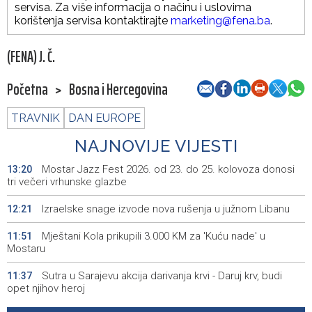
servisa. Za više informacija o načinu i uslovima
korištenja servisa kontaktirajte
marketing@fena.ba
.
(FENA) J. Č.
Početna
>
Bosna i Hercegovina
TRAVNIK
DAN EUROPE
NAJNOVIJE VIJESTI
Mostar Jazz Fest 2026. od 23. do 25. kolovoza donosi
13:20
tri večeri vrhunske glazbe
Izraelske snage izvode nova rušenja u južnom Libanu
12:21
Mještani Kola prikupili 3.000 KM za 'Kuću nade' u
11:51
Mostaru
Sutra u Sarajevu akcija darivanja krvi - Daruj krv, budi
11:37
opet njihov heroj