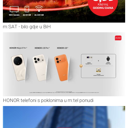
m:SAT - bilo gdje u BiH
HONOR telefoni s poklonima u m:tel ponudi