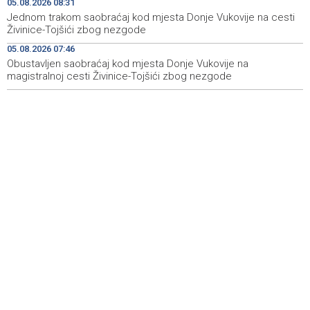
05.08.2026 08:31
'Šetnica kulture' nastavljena modnom revijom i
19:12
Jednom trakom saobraćaj kod mjesta Donje Vukovije na cesti
predstavljanjem kozmetike
Živinice-Tojšići zbog nezgode
05.08.2026 07:46
Prosecutor's Office indicts former Court of BiH
19:05
employee for alleged embezzlement
Obustavljen saobraćaj kod mjesta Donje Vukovije na
magistralnoj cesti Živinice-Tojšići zbog nezgode