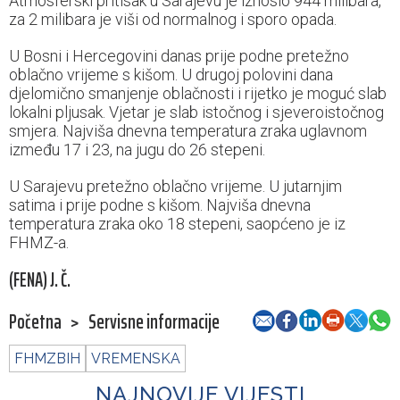
Atmosferski pritisak u Sarajevu je iznosio 944 milibara,
za 2 milibara je viši od normalnog i sporo opada.
U Bosni i Hercegovini danas prije podne pretežno
oblačno vrijeme s kišom. U drugoj polovini dana
djelomično smanjenje oblačnosti i rijetko je moguć slab
lokalni pljusak. Vjetar je slab istočnog i sjeveroistočnog
smjera. Najviša dnevna temperatura zraka uglavnom
između 17 i 23, na jugu do 26 stepeni.
U Sarajevu pretežno oblačno vrijeme. U jutarnjim
satima i prije podne s kišom. Najviša dnevna
temperatura zraka oko 18 stepeni, saopćeno je iz
FHMZ-a.
(FENA) J. Č.
Početna
>
Servisne informacije
FHMZBIH
VREMENSKA
NAJNOVIJE VIJESTI