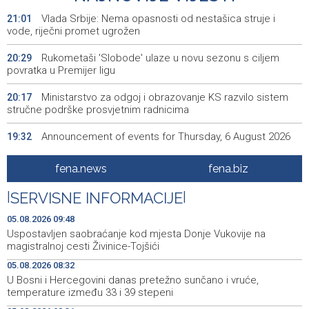
Vlada Srbije: Nema opasnosti od nestašica struje i
21:01
vode, riječni promet ugrožen
Rukometaši 'Slobode' ulaze u novu sezonu s ciljem
20:29
povratka u Premijer ligu
Ministarstvo za odgoj i obrazovanje KS razvilo sistem
20:17
stručne podrške prosvjetnim radnicima
Announcement of events for Thursday, 6 August 2026
19:32
Rise in electric scooter injuries among children; Biloš:
19:26
fena.news
fena.biz
Head and facial injuries most common
|
SERVISNE INFORMACIJE
|
Ministarstvo saobraćaja KS: Uskoro javna nabavka za
19:25
obnovu mosta u ulici Ive Andrića
05.08.2026 09:48
Uspostavljen saobraćanje kod mjesta Donje Vukovije na
Pomozi.ba pomaže Gazi - Od početka 2026. podijeljeno
19:15
magistralnoj cesti Živinice-Tojšići
40.000 toplih obroka, u augustu nove aktivnosti
05.08.2026 08:32
U Bosni i Hercegovini danas pretežno sunčano i vruće,
Conference on representation of constituent peoples
19:12
temperature između 33 i 39 stepeni
and Others in BiH institutions on August 7