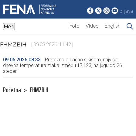
prijava
Foto
Video
English
Meni
FHMZBIH
| 09.08.2026. 11:42 |
09.05.2026 08:33
Pretežno oblačno s kišom, najviša
dnevna temperatura zraka između 17 i 23, na jugu do 26
stepeni
Početna
>
FHMZBIH