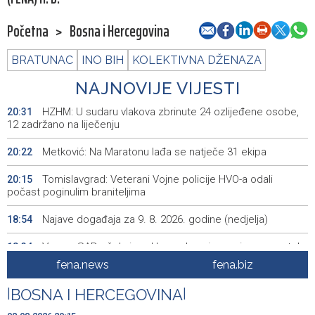
Početna
>
Bosna i Hercegovina
BRATUNAC
INO BIH
KOLEKTIVNA DŽENAZA
NAJNOVIJE VIJESTI
HZHM: U sudaru vlakova zbrinute 24 ozlijeđene osobe,
20:31
12 zadržano na liječenju
Metković: Na Maratonu lađa se natječe 31 ekipa
20:22
Tomislavgrad: Veterani Vojne policije HVO-a odali
20:15
počast poginulim braniteljima
Najave događaja za 9. 8. 2026. godine (nedjelja)
18:54
Vance: SAD očekuje od Irana da osigura siguran protok
18:34
nafte kroz Hormuški moreuz
fena.news
fena.biz
Iranski šef sigurnosti: Hormuški moreuz će ostati
18:21
|
BOSNA I HERCEGOVINA
|
zatvoren dok SAD ne ispuni zahtjeve Teherana