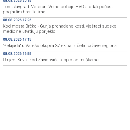
08.08.2026 20:15
Iran 'vrlo blizu' dogovora s Omanom o novoj Hormuškoj
18:09
Tomislavgrad: Veterani Vojne policije HVO-a odali počast
brodskoj ruti
poginulim braniteljima
08.08.2026 17:26
Koncertom Marije Šerifović večeras se zatvara
18:05
Kod mosta Brčko - Gunja pronađene kosti, vještaci sudske
manifestacija 'Dani dijaspore Travnik 2026'
medicine utvrđuju porijeklo
Kod mosta Brčko - Gunja pronađene kosti, vještaci
17:26
08.08.2026 17:15
sudske medicine utvrđuju porijeklo
'Pekijada' u Varešu okupila 37 ekipa iz četiri države regiona
08.08.2026 16:55
'Pekijada' u Varešu okupila 37 ekipa iz četiri države
17:15
regiona
U rijeci Krivaji kod Zavidovića utopio se muškarac