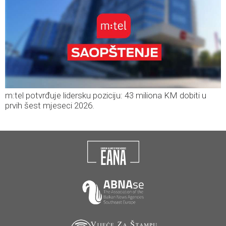
m:tel potvrđuje lidersku poziciju: 43 miliona KM dobiti u
prvih šest mjeseci 2026.