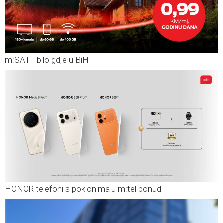
m:SAT - bilo gdje u BiH
HONOR telefoni s poklonima u m:tel ponudi