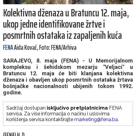
Kolektivna dženaza u Bratuncu 12. maja,
ukop jedne identifikovane žrtve i
posmrtnih ostataka iz zapaljenih kuća
FENA
Aida Kovač, Foto: FENA/Arhiva
SARAJEVO, 8. maja (FENA) - U Memorijalnom
kompleksu i šehidskom mezarju "Veljaci" u
Bratuncu 12. maja će biti klanjana kolektivna
dženaza i obavljen ukop posmrtnih ostataka žrtava
bošnjačke nacionalnosti ubijenih tokom 1992.
godine.
Sadržaj dostupan
isključivo pretplatnicima
FENA
servisa. Za više informacija o načinu i uslovima
korištenja servisa kontaktirajte
marketing@fena.ba
.
(FENA) H. D.