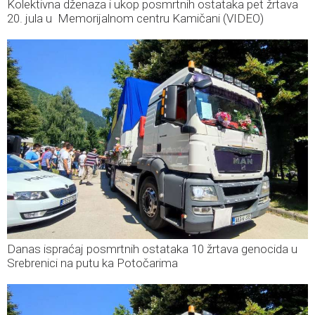
Kolektivna dženaza i ukop posmrtnih ostataka pet žrtava
20. jula u Memorijalnom centru Kamičani (VIDEO)
Danas ispraćaj posmrtnih ostataka 10 žrtava genocida u
Srebrenici na putu ka Potočarima