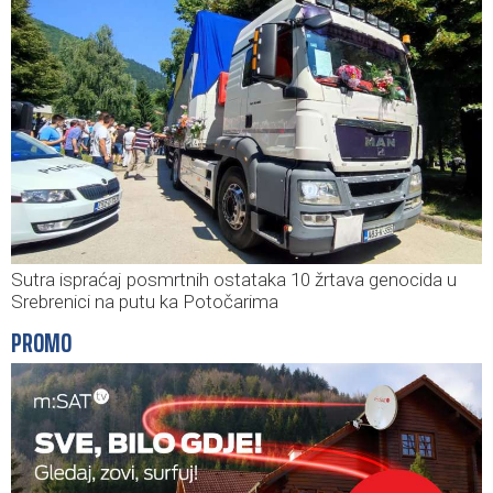
Sutra ispraćaj posmrtnih ostataka 10 žrtava genocida u
Srebrenici na putu ka Potočarima
PROMO