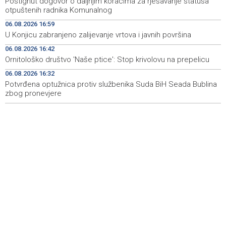
Postignut dogovor o daljnjim koracima za rješavanje statusa
Četiri igrača Zrinjskog na dvojnoj registraciji u GOŠK-u
16:30
otpuštenih radnika Komunalnog
06.08.2026 16:59
Srbija: Sindikat traži da zaštita radnika na visokim
16:14
U Konjicu zabranjeno zalijevanje vrtova i javnih površina
temperaturama uđe u zakon
06.08.2026 16:42
Obilježavanje 31. obljetnice VRO 'Maestral' i oslobođenja
16:05
Ornitološko društvo 'Naše ptice': Stop krivolovu na prepelicu
Jajca uz pokroviteljstvo HNS-a BiH
06.08.2026 16:32
Potvrđena optužnica protiv službenika Suda BiH Seada Bublina
Vozač podlegao ozljedama nakon sudara kod
16:04
Tomislavgrada
zbog pronevjere