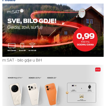
m:SAT - bilo gdje u BiH