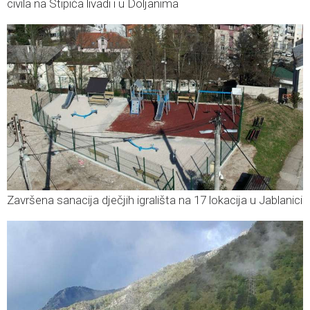
civila na Stipića livadi i u Doljanima
Završena sanacija dječjih igrališta na 17 lokacija u Jablanici