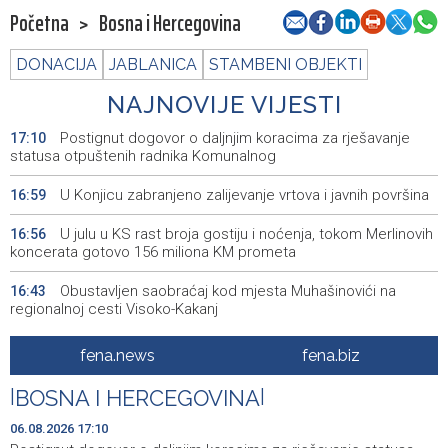
Početna
>
Bosna i Hercegovina
DONACIJA
JABLANICA
STAMBENI OBJEKTI
NAJNOVIJE VIJESTI
Postignut dogovor o daljnjim koracima za rješavanje
17:10
statusa otpuštenih radnika Komunalnog
U Konjicu zabranjeno zalijevanje vrtova i javnih površina
16:59
U julu u KS rast broja gostiju i noćenja, tokom Merlinovih
16:56
koncerata gotovo 156 miliona KM prometa
Obustavljen saobraćaj kod mjesta Muhašinovići na
16:43
regionalnoj cesti Visoko-Kakanj
Ornitološko društvo 'Naše ptice': Stop krivolovu na
16:42
fena.news
fena.biz
prepelicu
|
BOSNA I HERCEGOVINA
|
Potvrđena optužnica protiv službenika Suda BiH Seada
16:32
Bublina zbog pronevjere
06.08.2026 17:10