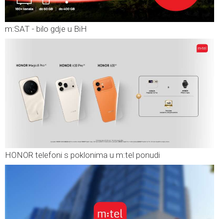
m:SAT - bilo gdje u BiH
HONOR telefoni s poklonima u m:tel ponudi