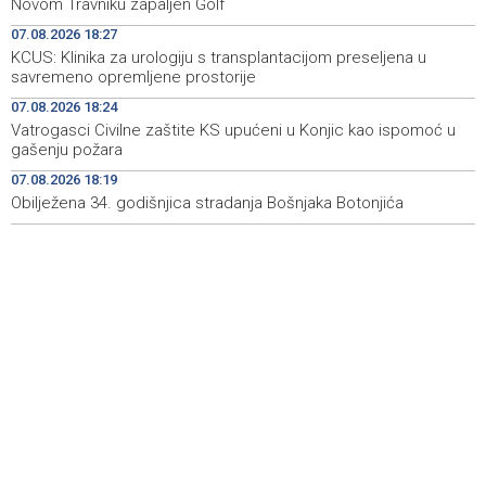
Novom Travniku zapaljen Golf
07.08.2026 18:27
Najave događaja za 8. 8. 2026. godine (subota)
19:00
KCUS: Klinika za urologiju s transplantacijom preseljena u
savremeno opremljene prostorije
Fire breaks out across more than 40 hectares in Grude,
18:58
firefighters and Air Tractors on the ground
07.08.2026 18:24
Vatrogasci Civilne zaštite KS upućeni u Konjic kao ispomoć u
Zelenski doputovao u Beograd, sutra sastanak s
18:55
gašenju požara
Vučićem
07.08.2026 18:19
Obilježena 34. godišnjica stradanja Bošnjaka Botonjića