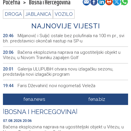
Početna
>
Bosna i Hercegovina
DROGA
JABLANICA
VOZILO
NAJNOVIJE VIJESTI
Miljanović i Suljić ostale bez polufinala na 100 m pr., svi
20:46
bh. predstavnici okončali nastup na SP-u
Bačena eksplozivna naprava na ugostiteljski objekt u
20:06
Vitezu, u Novom Travniku zapaljen Golf
Galerija ULUPUBiH otvara novu izlagačku sezonu,
20:01
predstavlja novi izlagački program
Faris Dževahirić novi nogometaš Veleža
19:44
Announcement of events for Saturday, 8 August 2026
19:21
fena.news
fena.biz
Rudari Milanovića ubijedili da ode kući, Memčić se već
19:10
|
BOSNA I HERCEGOVINA
|
ponovo vratio u jamu 'Raspotočje'
07.08.2026 20:06
Sarajevo Film Festival presents Kinoscope and
19:03
Bačena eksplozivna naprava na ugostiteljski objekt u Vitezu, u
Kinoscope Surreal programs