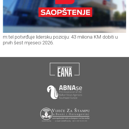
m:tel potvrđuje lidersku poziciju: 43 miliona KM dobiti u
prvih šest mjeseci 2026.