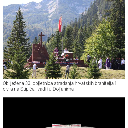
Obilježena 33. obljetnica stradanja hrvatskih branitelja i
civila na Stipića livadi i u Doljanima