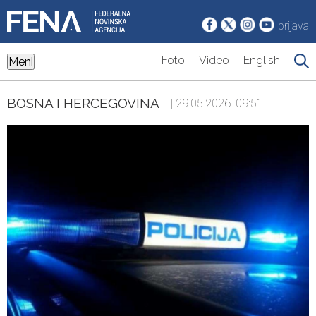
prijava
Foto
Video
English
Meni
BOSNA I HERCEGOVINA
| 29.05.2026. 09:51 |